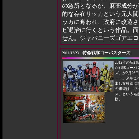
の急所となるが、麻薬成分が
的な存在リッカという元人間
ッカに奪われ、政府に改造さ
ビ退治に行くという作品。面
せん。ジャパニーズゴアエロ
特命戦隊ゴーバスターズ
2011/12/23
2012年の新
命戦隊ゴーバ
ズ」が2月26
ート。来年こ
出し女幹部に
の組織は「ヴ
ス」という名
様。