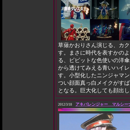
草薙かおりさん演じる、カク
す。まさに時代を表すかのよ
る、ビビットな色使いの洋傘
から透けてみえる青いハイレ
す。小型化したニンジャマン
つい顔面真っ白メイクがすば
となる。巨大化しても顔出し
アキバレンジャー マルシー
2012/3/18