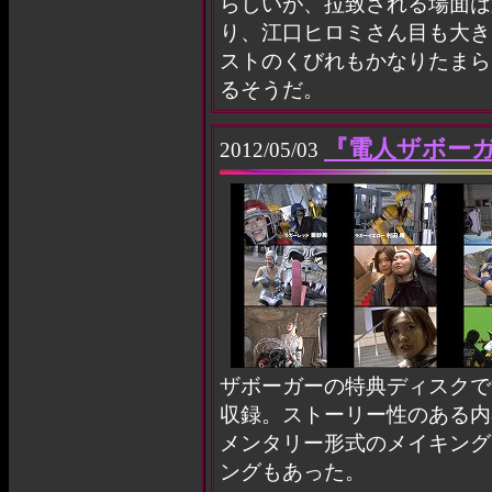
らしいが、拉致される場面は
り、江口ヒロミさん目も大き
ストのくびれもかなりたまらん
るそうだ。
『電人ザボーガ
2012/05/03
ザボーガーの特典ディスクで
収録。ストーリー性のある内
メンタリー形式のメイキング
ングもあった。