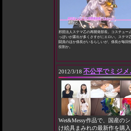
邪団法人ステマ乙の再開発部長。コスチュー
っぽいが露出が多くさすがにエロい。ステマ
闘員のほか係長がいるらしいが、係長が毎回
役割か。
不公平でミジメ
2012/3/18
Wet&Messy作品で、国
け絵具まみれの最新作を購入