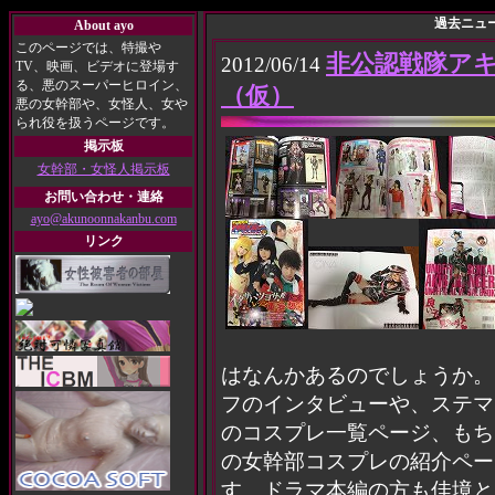
過去ニュース
About ayo
このページでは、特撮や
非公認戦隊ア
2012/06/14
TV、映画、ビデオに登場す
る、悪のスーパーヒロイン、
（仮）
悪の女幹部や、女怪人、女や
られ役を扱うページです。
掲示板
女幹部・女怪人掲示板
お問い合わせ・連絡
ayo@akunoonnakanbu.com
リンク
はなんかあるのでしょうか。
フのインタビューや、ステマ
のコスプレ一覧ページ、もち
の女幹部コスプレの紹介ペー
す。ドラマ本編の方も佳境と