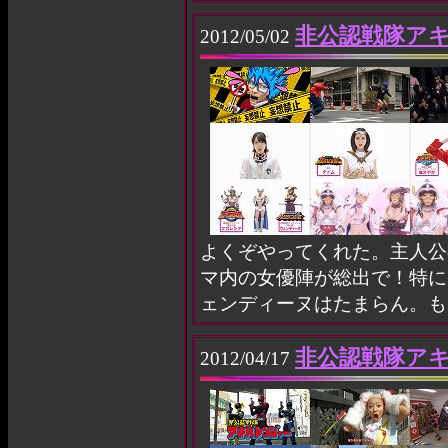
非公認戦隊アキ
2012/05/02
よくぞやってくれた。主人公
マ内の女優陣が総出で！特に
ェンディーヌはたまらん。も
非公認戦隊ア
2012/04/17