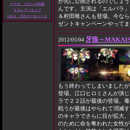
が先に公開されるのでしょう
クウガ グロンギ特集
んです。主演は「エルパラ」
ヤラレアーカイブ
＆村田唯さんも登場。今なら
GIGA・ZENデータベース
ゼントキャンペーンやってま
牙狼～MAKAIS
2012/05/04
もう終わってしまいましたが
登場。江口ヒロミさんが演じ
ラで２２話が最後の登場。毒
戦うが最後はやられて消滅す
のキャラでさらに目が拡大。
のために命を奪われた女性が