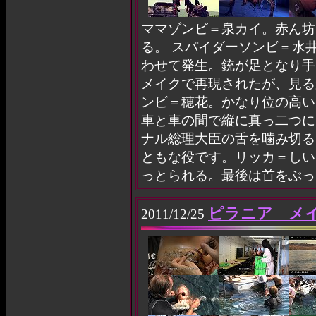
ママゾンビ＝泉カイ。赤ん坊
る。 スパイダーソンビ＝水
わせて発生。銃が足となり手
メイクで再現されたが、見る
ンビ＝穂花。かなり位の高い
車と車の間で縦に真っ二つに
ナル総理大臣の舌を噛み切る
ともな役です。リッカ＝しい
っとられる。最後は首をぶっ
ピラニア メ
2011/12/25