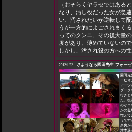
（おそらくヤラセではあると
なり、汚し役だった女が急遽
い、汚されたいが逆転して配
うが一方的によごされまくる
ってのクンニ、その後大量の
度があり、薄めていないので
しかし、汚され役の方への性
さようなら園田先生-フォーゼ
2012/1/22
園田先
ーピオ
アーツ
ダーク
行きと
た。復
のか？
がの登
増えて
うです
奈央が
津木遥