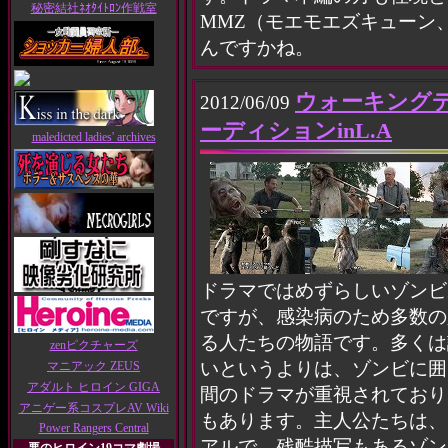
秘密結社ﾈｵﾀｲﾄﾛﾝ作戦室
MMZ（モエモエズキューン
んですかね。
ウォーキング
2012/06/09
ーディションinL.A
maledicted ladies' archives
ドラマではめずらしいゾンビ
ですが、感染病のため多数の
る人たちの物語です。多くは
zenピクチャーズ
いというよりは、ゾンビに囲
マニアック ZEUS
アダルト ヒロイン GIGA
間のドラマが重視されており
アニゲー系コスプレAV Wiki
もあります。主人公たちは、
Power Rangers Central
アルで、残酷描写もあるゾン