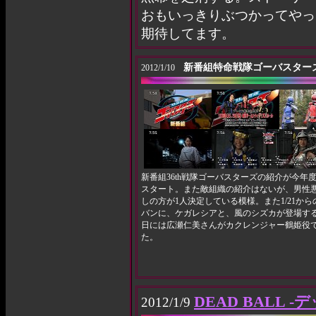
おもいっきりぶつかってやっ
期待してます。
新番組特命戦隊ゴーバスター
2012/1/10
新番組36th戦隊ゴーバスターズの紹介が今年
スタート。また敵組織の紹介はないが、男性
しの方が1人決定している模様。また1/21から
バンに、ケガレシアと、風のシズカが登場する
日には広瀬仁美さんがカクレンジャー鶴姫役
た。
DEAD BALL -
2012/1/9