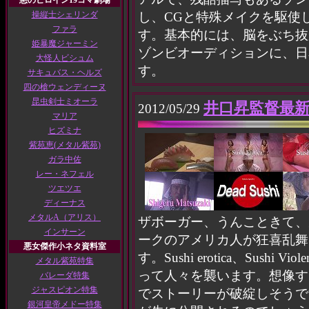
悪のヒロイン19コマ劇場
操縦士シェリンダ
し、CGと特殊メイクを駆使
ファラ
す。基本的には、脳をぶち抜
姫暴魔ジャーミン
ゾンビオーディションに、日
大怪人ビシュム
す。
サキュバス・ヘルズ
四の槍ウェンディーヌ
昆虫剣士ミオーラ
井口昇監督最新作
2012/05/29
マリア
ヒズミナ
紫苑恵(メタル紫苑)
ガラ中佐
レー・ネフェル
ツエツエ
ディーナス
メタルA（アリス）
ザボーガー、うんこときて、
インサーン
ークのアメリカ人が狂喜乱舞
悪女傑作小ネタ資料室
す。Sushi erotica、Sus
メタル紫苑特集
って人々を襲います。想像す
バレーダ特集
ジャスピオン特集
でストーリーが破綻しそうで
銀河皇帝メドー特集