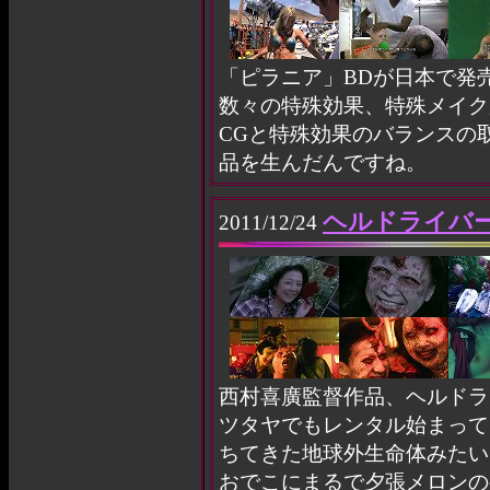
「ピラニア」BDが日本で発
数々の特殊効果、特殊メイク
CGと特殊効果のバランスの
品を生んだんですね。
ヘルドライバー H
2011/12/24
西村喜廣監督作品、ヘルドラ
ツタヤでもレンタル始まって
ちてきた地球外生命体みたい
おでこにまるで夕張メロンの