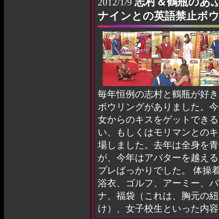
志村＆鶴瓶のあ
2012/1/9
ナインとの英語禁止ボ
毎年恒例の志村と鶴瓶が好き
ボウリングがありました。今
女からのキスをゲットできる
い、もしくはモリマンとのキ
場しました。去年は全身を青
が、今年はアバターを越える
プレばっかりでした。 体操
浴衣、ゴルフ、アーミー、バ
ナ、福袋（これは、胸元の紐
け）、女子校生といった内容