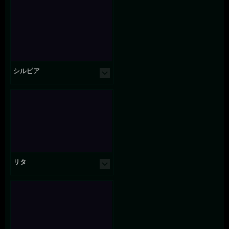
シルビア
リタ