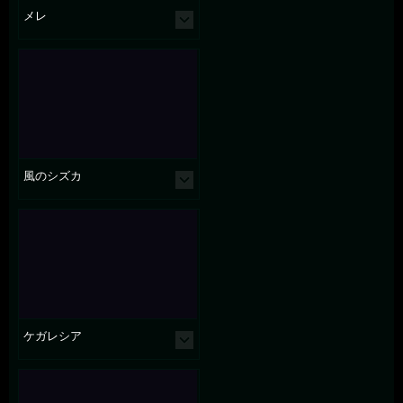
メレ
風のシズカ
ケガレシア