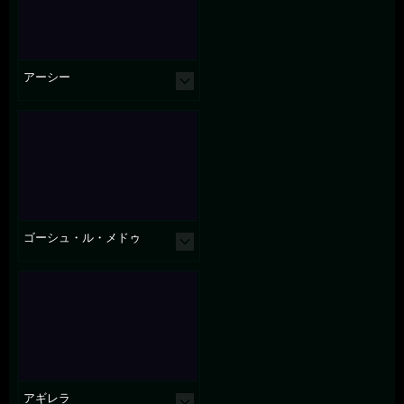
アーシー
ゴーシュ・ル・メドゥ
アギレラ