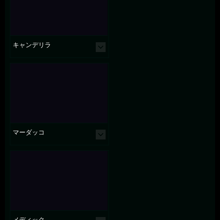
キャンデリラ
マーダッコ
メディック