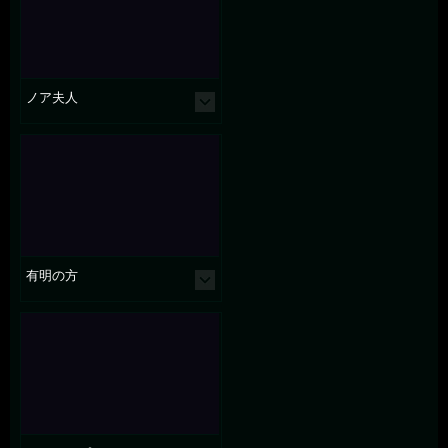
ノア夫人
有明の方