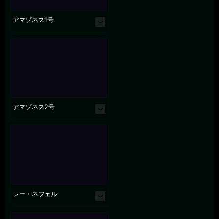
アマゾネス1号
アマゾネス2号
レー・ネフェル