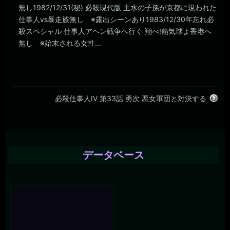
無し1982/12/31(秘) 必殺現代版 主水の子孫が京都に現われた
仕事人vs暴走族無し ※露出シーンあり1983/12/30年忘れ必
殺スペシャル 仕事人アヘン戦争へ行く 翔べ!熱気球よ香港へ
無し ※始末される女性...
必殺仕事人IV 第33話 勇次 悪女軍団と対決する
データベース