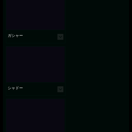
ガシャー
シャドー