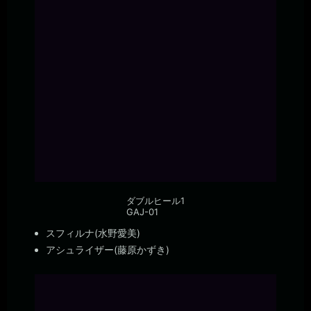
ダブルヒール1
GAJ-01
スフィルナ(水野愛美)
アシュライザー(藤原かずき)