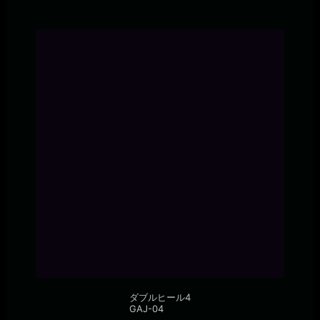
ダブルヒール4
GAJ-04