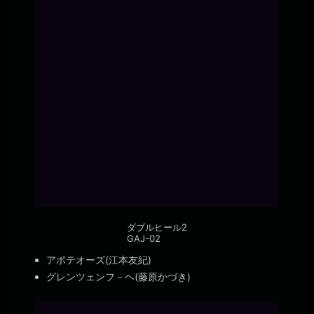
ダブルヒール2
GAJ-02
アポテオーズ(江本友紀)
グレンツェンフ－ヘ(藤原かづき)