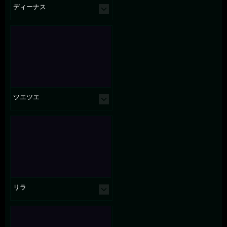
ディーナス
ツエツエ
リラ