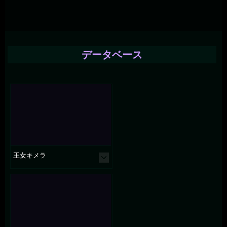
データベース
王女キメラ