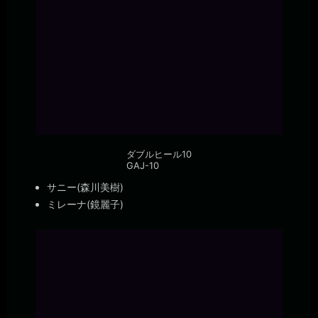
ダブルヒール10
GAJ-10
サニー(森川美樹)
ミレーナ(鏡麗子)