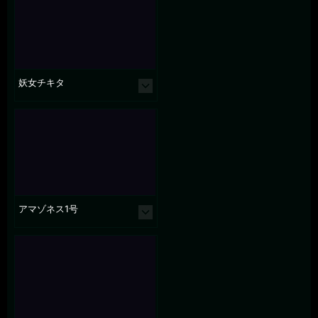
妖女チキタ
アマゾネス1号