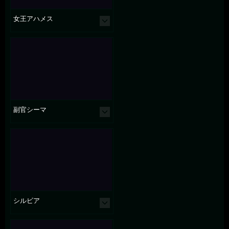
女王アハメス
副官シーマ
シルビア