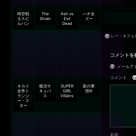
時空戦
The
Ash vs
ハチ女
士スピ
Strain
Evil
ズー
ルバン
Dead
レー・ネフェ
コメントを
メールア
コメント
キカイ
復活サ
SUPER
影の軍
女帝ト
キュバ
GIRL
団Ⅲ
ランジ
ス
Villains
ー・ス
ター
名前