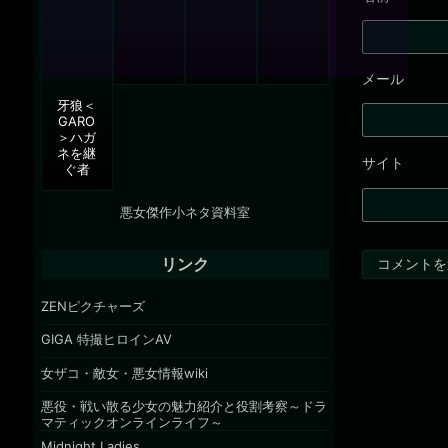
メール
牙狼＜
GARO
＞ハガ
ネを継
サイト
ぐ者
悪女傑作小ネタ資料室
リンク
ZENピクチャーズ
GIGA 特撮ヒロインAV
女ザコ・敵女・悪女情報wiki
悪役・戦い散る少女の魅力紹介と役割考察～ドラ
マティックオンラインライフ～
Midnight Ladies