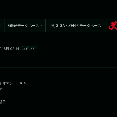
コ
ン
テ
ン
ツ
へ
ス
GIGAデータベース
(旧)GIGA・ZENのデータベース
ス
キ
2019～
ッ
プ
～2018
月18日 02:14
コメント
伝説の名作
イオマン（1984）
ア
裕子