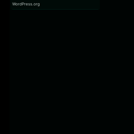
WordPress.org