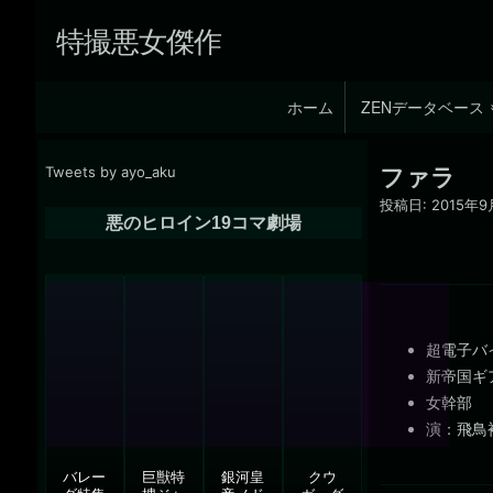
特撮悪女傑作
メ
ホーム
ZENデータベー
イ
ン
2020～
Tweets by ayo_aku
ファラ
ナ
ビ
～2019
投稿日:
2015年9
悪のヒロイン19コマ劇場
ゲ
ー
シ
ョ
ン
超電子バ
新帝国ギ
女幹部
演：飛鳥
バレー
巨獣特
銀河皇
クウ