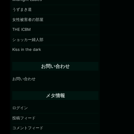
うずまき道
女性被害者の部屋
THE ICBM
ショッカー婦人部
Kiss in the dark
お問い合わせ
お問い合わせ
メタ情報
ログイン
投稿フィード
コメントフィード