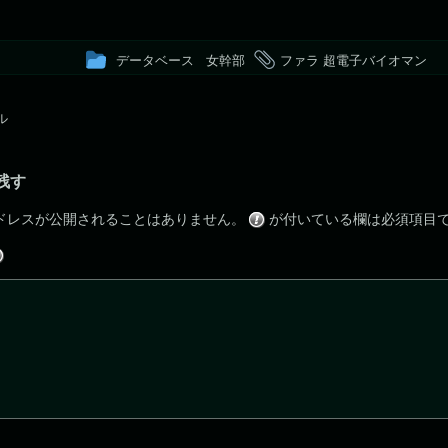
投
タ
データベース
女幹部
ファラ
超電子バイオマン
稿
グ
ル
グ
ル
残す
ー
プ
ドレスが公開されることはありません。
が付いている欄は必須項目
※
※