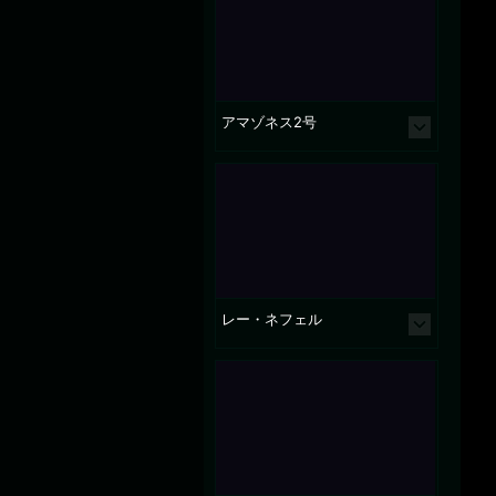
アマゾネス2号
レー・ネフェル