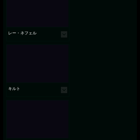
レー・ネフェル
キルト