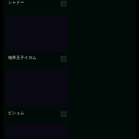
シャドー
地帝王子イガム
ビシュム