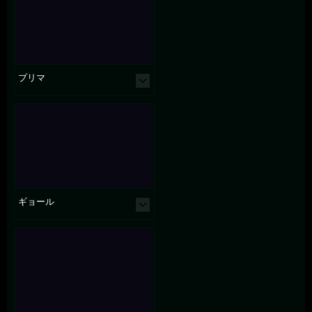
ブリマ
ギョール