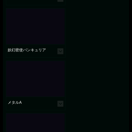
妖幻密使バンキュリア
メタルA