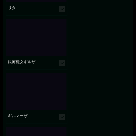
リタ
銀河魔女ギルザ
ギルマーザ