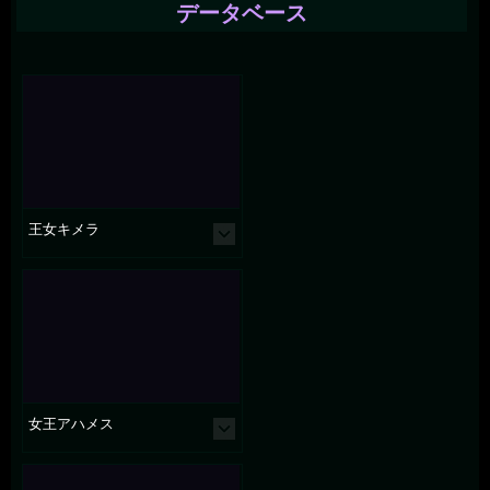
データベース
王女キメラ
女王アハメス