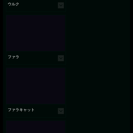
ウルク
ファラ
ファラキャット