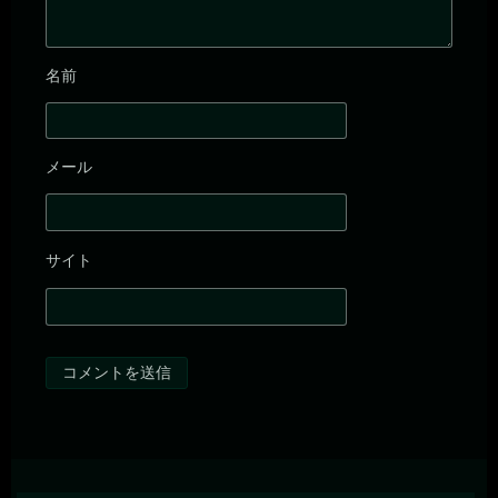
名前
メール
サイト