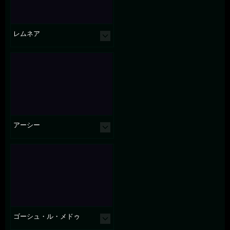
レムネア
アーシー
ゴーシュ・ル・メドゥ