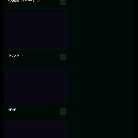
姫暴魔ジャーミン
ドルドラ
ザザ