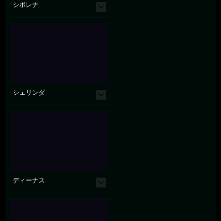
シボレナ
シェリンダ
ディーナス