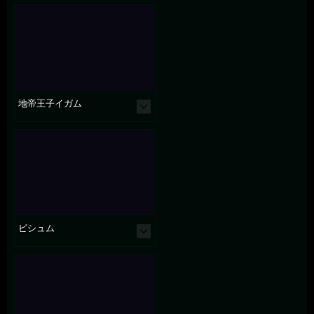
地帝王子イガム
ビシュム