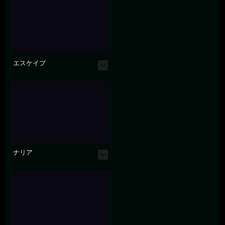
エスケイプ
ナリア