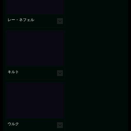
レー・ネフェル
キルト
ウルク