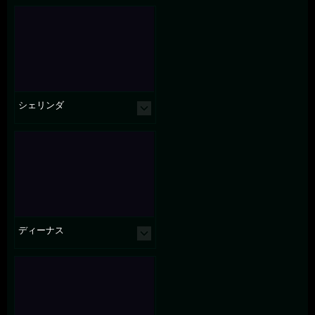
シェリンダ
ディーナス