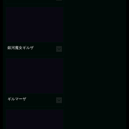
銀河魔女ギルザ
ギルマーザ