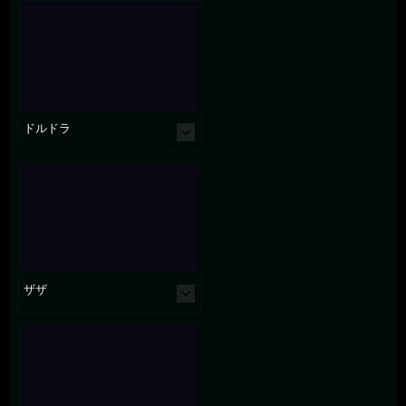
ドルドラ
ザザ