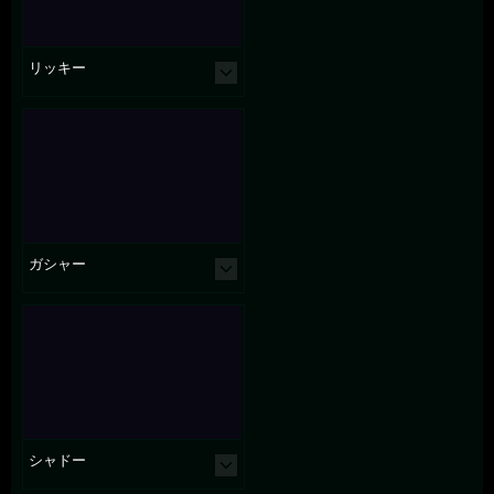
リッキー
ガシャー
シャドー