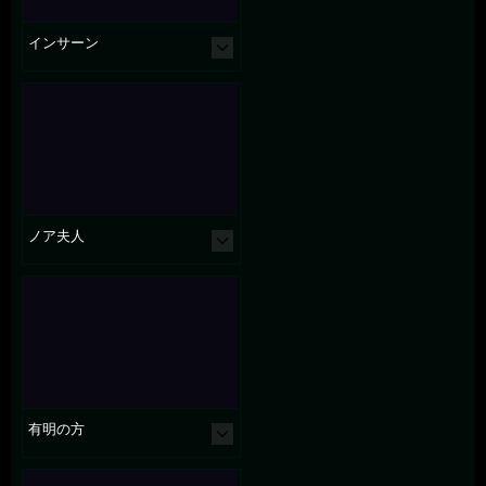
インサーン
ノア夫人
有明の方