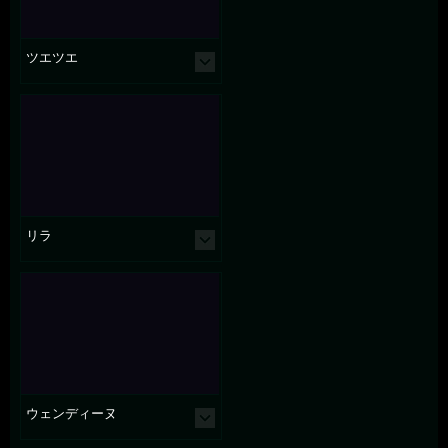
ツエツエ
リラ
ウェンディーヌ