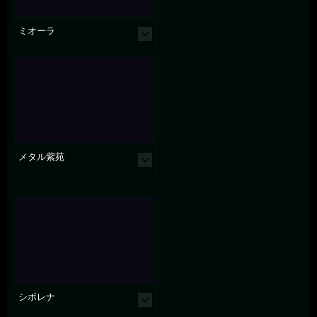
ミオーラ
メタル紫苑
シボレナ