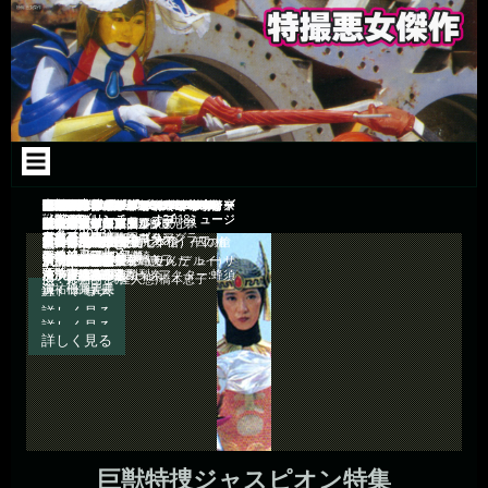
コ
特撮悪女傑作
ン
テ
ン
ツ
へ
ス
キ
ッ
プ
科学戦隊ダイナマン（1983年）
電撃戦隊チェンジマン（1985年）
電撃戦隊チェンジマン（1985年）
兄弟拳バイクロッサー（1985年）
兄弟拳バイクロッサー（1985年）
巨獣特捜ジャスピオン（1985年）
巨獣特捜ジャスピオン（1985年）
巨獣特捜ジャスピオン（1985年）
巨獣特捜ジャスピオン（1985年）
巨獣特捜ジャスピオン（1985年）
巨獣特捜ジャスピオン（1985年）
巨獣特捜ジャスピオン（1985年）
超新星フラッシュマン（1986）
超新星フラッシュマン（1986）
超新星フラッシュマン（1986）
超電子バイオマン（1984）
超電子バイオマン（1984）
時空戦士スピルバン（1986）
時空戦士スピルバン（1986）
時空戦士スピルバン（1986）
光戦隊マスクマン（1987）
仮面ライダーBLACK（1987）
仮面ライダーBLACK RX（1988）
超獣戦隊ライブマン（1988年）
高速戦隊ターボレンジャー
地球戦隊ファイブマン（1990）
地球戦隊ファイブマン（1990）
地球戦隊ファイブマン（1989）
鳥人戦隊ジェットマン（1991）
恐竜戦隊ジュウレンジャー
五星戦隊ダイレンジャー（1992）
ブルースワット（1994）
ビーファイターカブト（1996）
七星闘神ガイファード（1996年）
電磁戦隊メガレンジャー（1997）
星獣戦隊ギンガマン（1998）
救急戦隊ゴーゴーファイブ
百獣戦隊ガオレンジャー（2001）
未来戦隊タイムレンジャー
忍風戦隊ハリケンジャー（2002）
忍風戦隊ハリケンジャー（2002）
爆竜戦隊アバレンジャー（2003）
爆竜戦隊アバレンジャー（2003）
特捜戦隊デカレンジャー（2004）
魔法戦隊マジレンジャー（2005）
獣拳戦隊ゲキレンジャー（2007）
轟轟戦隊ボウケンジャー(2006)
炎神戦隊ゴーオンジャー（2008）
魔法戦隊マジレンジャー（2005）
侍戦隊シンケンジャー（2009）
魔法戦隊マジレンジャー（2005）
天装戦隊ゴセイジャー（2010）
海賊戦隊ゴーカイジャー（2011）
烈車戦隊トッキュウジャー
手裏剣戦隊ニンニンジャー
特命戦隊ゴーバスターズ（2012）
動物戦隊ジュウオウジャー
仮面ライダーウィザード（2012）
獣電戦隊キョウリュウジャー
宇宙戦隊キュウレンジャー
仮面ライダードライブ（2013）
宇宙戦隊キュウレンジャー
劇場版 獣電戦隊キョウリュウジャ
劇場版 獣電戦隊キョウリュウジャ
快盗戦隊ルパンレンジャーVS警察
仮面ライダーリバイス（2021）
魔進戦隊キラメイジャー（2020）
暴太郎戦隊ドンブラザーズ
仮面ライダーギーツ（2022）
王様戦隊キングオージャー
仮面ライダーギーツ（2023）
仮面ライダーギーツ（2023）
仮面ライダーギーツ（2023）
ナンバーワン戦隊ゴジュウジャー
（1989）
（1991）
（1999）
（2000）
（2014）
（2015）
（2016）
（2013）
（2017）
（2017）
ー ガブリンチョ・オブ・ミュージ
ー ガブリンチョ・オブ・ミュージ
戦隊パトレンジャー（2018）
（2022）
（2023）
（2025）
ジャシンカ帝国
大星団ゴズマ
女幹部
女幹部
女幹部
サタンゴース軍団
サタンゴース軍団
サタンゴース軍団
サタンゴース軍団
サタンゴース軍団
サタンゴース軍団
サタンゴース軍団
改造実験帝国メス
改造実験帝国メス
改造実験帝国メス
新帝国ギア
新帝国ギア
ワーラー帝国
ワーラー帝国
ワーラー帝国
地底帝国チューブ
ゴルゴム
クライシス帝国
武装頭脳軍ボルト
銀帝軍ゾーン
銀帝軍ゾーン
銀帝軍ゾーン
次元戦団バイラム
ゴーマ族
スペースマフィア
メルザード一族
クラウン
邪電王国ネジレジア
宇宙海賊バルバン
オルグ
宇宙忍群ジャカンジャ
宇宙忍群ジャカンジャ
エヴォリアン
エヴォリアン
リバーシア星人ヘルズ3兄弟
地底冥府インフェルシア
臨獣拳アクガタ / 臨獣殿
ダークシャドウ
蛮機族ガイアーク
地底冥府インフェルシア
外道衆
地底冥府インフェルシア
機械禦鏖帝国マトリンティス
宇宙帝国ザンギャック
ヴァグラス
ファントム
上級ロイミュード
デッドマンズ
ヨドンヘイム
ジャマト
冥黒の三姉妹
冥黒の三姉妹
冥黒の三姉妹
ック（2013）
ック（2013）
暴魔百族
バンドーラ一味
災魔一族/邪霊姫
ロンダーズファミリー
シャドーライン
牙鬼軍団
宇宙の無法者デスガリアン
デーボス軍
宇宙幕府ジャークマター
宇宙幕府ジャークマター
異世界犯罪者集団ギャングラー
-
宇蟲五道化
ブライダン
女幹部
女幹部
演：藤枝かな
演：高橋みどり
演：羽田圭子
女幹部:銀河魔女
女幹部
女幹部:悪の四天王
女幹部:悪の四天王
妖女
アマゾネス
アマゾネス
女幹部
準女幹部
準女幹部
女幹部
準女幹部
女幹部
準女幹部
準女幹部
女幹部
女幹部
女幹部（諜報参謀）
女幹部
女幹部/銀河博士
女幹部/銀河の牙
銀河皇帝
女幹部
女幹部
女首領
昆虫剣士
科学者
女幹部
女幹部/操舵士
女幹部/デュークオルグ
女幹部/上忍（暗黒七本槍）/四の槍
女幹部/上忍（暗黒七本槍）一の槍
女幹部/黎明の使徒
女幹部/破壊の使徒
女幹部
女幹部
幹部
女幹部/のくノ一
女幹部（害水大臣）
女幹部
女幹部
女幹部/女スパイ
女幹部
女幹部
女幹部・アバター
女幹部
女幹部
女王
秘書官
人間
ホムンクルス
ホムンクルス
ホムンクルス
ディノガールズ
ディノガールズ
女幹部
女幹部
女幹部/災魔四兄弟
女幹部/女性犯罪者
女幹部
女幹部
女幹部（秘書）
女幹部・喜びの戦騎
刺客
フクショーグン
幹部/女医
脳人
-
幹部
演：香野麻里
演：黒田福美
演：高畑淳子
演：賀川雪絵
演：仁禮美佐
演：阿南京
演：里見和香
演：美津井祐子
演：植村由美
演：萩原さよ子
演：小島裕子
演：長門美雪
演：飛鳥裕子
演：大島ゆかり
演：西脇美智子
演：山科まこ
演：寺戸千恵美
演：浅見美那
大神官→大怪人
演：高畑淳子
人間名：仙田 ルイ（せんだ ルイ）
演：西初恵
演：渡辺元子
演:松井千佳/声:金野恵子
演:丸山真穂
演:天祭 揚子
演：長門美由樹
演：吉尾亜希子
演：武田雅子
演：城麻美
演：水谷ケイ
演：斉藤レイ
演：福澄美緒
演：山本梓
演：桜井映里
演：小川摩起
演：蒲生麻由
演：ホラン千秋
演：平田裕香
演:山崎真実
演：及川奈央
演：北神朋美
声・人間態演：朴璐美
声：渡辺美佐
声演：井上麻里奈
声演：井上喜久子
演：水崎綾女
ミサ（稲森美紗）/メデューサ
演：馬場ふみか
演：浅倉唯
演：桃月なしこ
演：並木彩華
演：沖田絃乃
演：宮原華音
演：坂巻有紗
女戦士
女戦士
演：岸加奈子
演:河合亜美
演：平沢草
演：久瑠あさ美
演：(声)久川綾
演：(声)三石琴乃
声演:寿美菜子 スーツアクター:蜂須
（声）演：中山絵梨奈
演：(声)戸松遥
声演：喜多村英梨
声演：小宮有紗
声演：竹達彩奈
演：宮崎あみさ
声：沢城みゆき
演：まるぴ
演：好井ひとみ
演：来栖明子
演：(クイーン怪人態)橋本恵子
賀祐一
演：桃瀬美咲
演：佃井皆美
詳しく見る
詳しく見る
詳しく見る
詳しく見る
詳しく見る
詳しく見る
詳しく見る
詳しく見る
詳しく見る
詳しく見る
詳しく見る
詳しく見る
詳しく見る
詳しく見る
詳しく見る
詳しく見る
詳しく見る
詳しく見る
詳しく見る
詳しく見る
詳しく見る
詳しく見る
詳しく見る
詳しく見る
詳しく見る
詳しく見る
詳しく見る
詳しく見る
詳しく見る
詳しく見る
詳しく見る
詳しく見る
詳しく見る
詳しく見る
巨獣特捜ジャスピオン特集