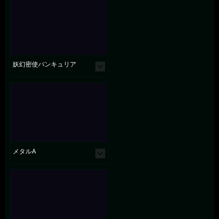
妖幻密使バンキュリア
メタルA