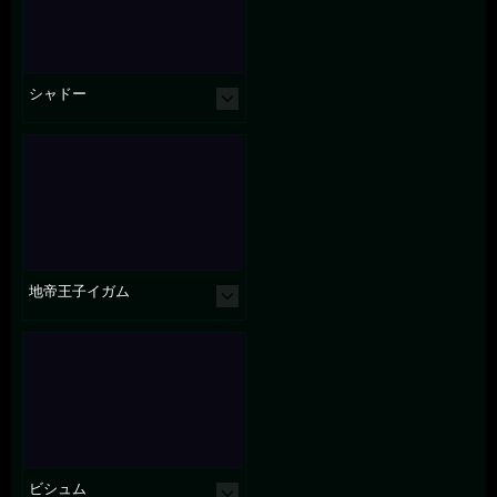
シャドー
地帝王子イガム
ビシュム