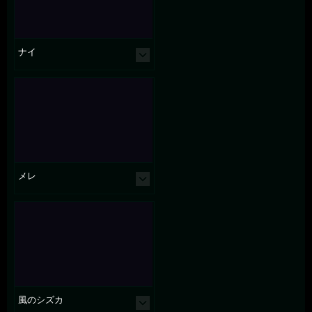
ナイ
メレ
風のシズカ