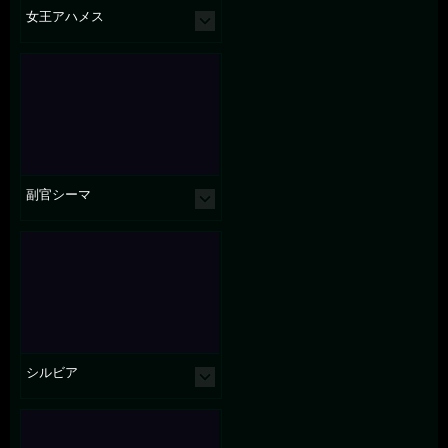
女王アハメス
副官シーマ
シルビア