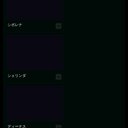
シボレナ
シェリンダ
ディーナス