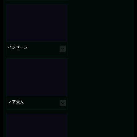
インサーン
ノア夫人