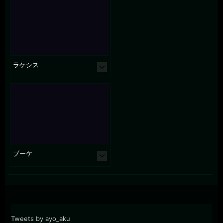
ラケシス
ブーケ
Tweets by ayo_aku