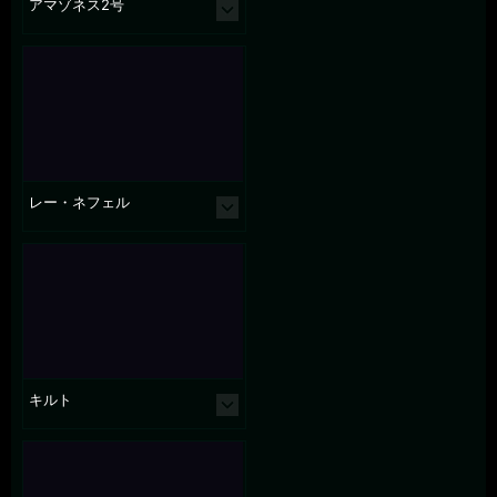
アマゾネス2号
レー・ネフェル
キルト