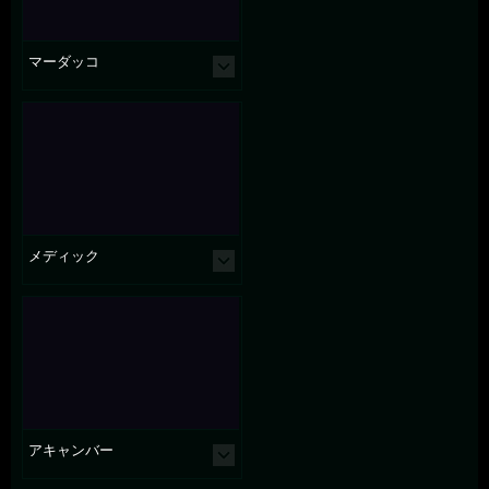
マーダッコ
メディック
アキャンバー