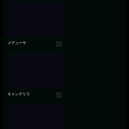
メデューサ
キャンデリラ