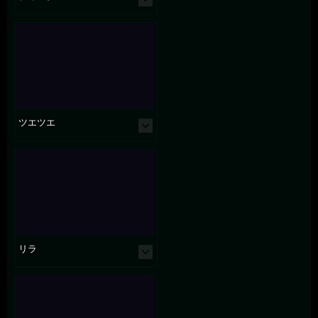
ツエツエ
リラ