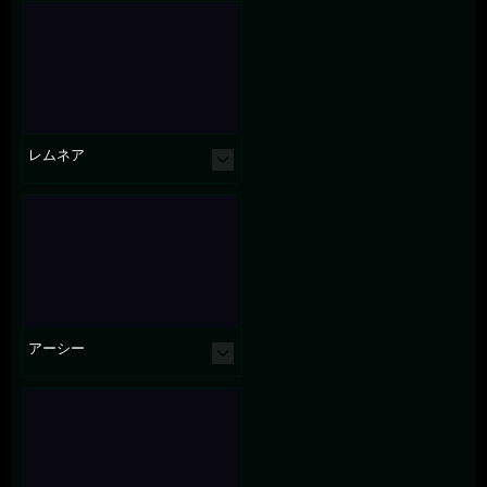
レムネア
アーシー