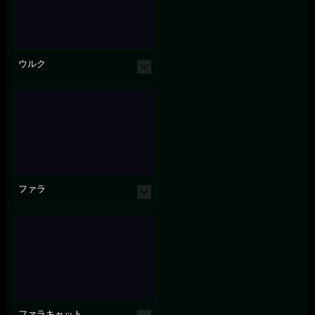
ウルク
ファラ
ファラキャット