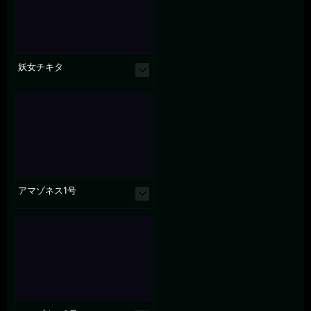
妖女チキタ
アマゾネス1号