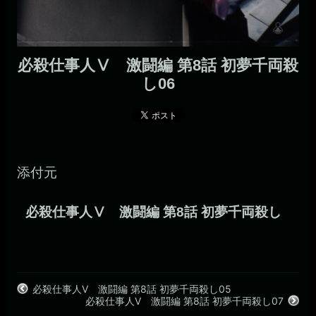
必殺仕事人Ⅴ 激闘編 第8話 初夢千両殺
し06
添付元
必殺仕事人Ⅴ 激闘編 第8話 初夢千両殺し
必殺仕事人Ⅴ 激闘編 第8話 初夢千両殺し05
必殺仕事人Ⅴ 激闘編 第8話 初夢千両殺し07