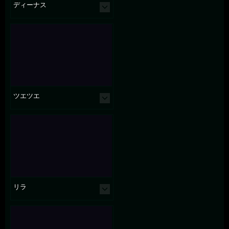
ディーナス
ツエツエ
リラ