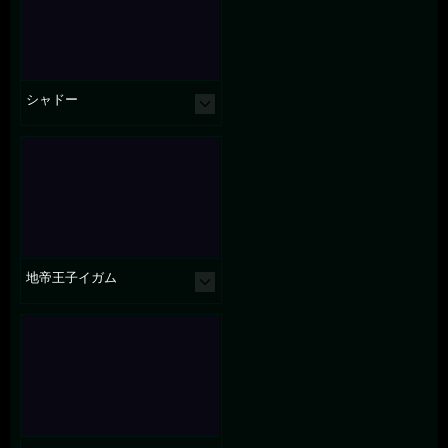
シャドー
地帝王子イガム