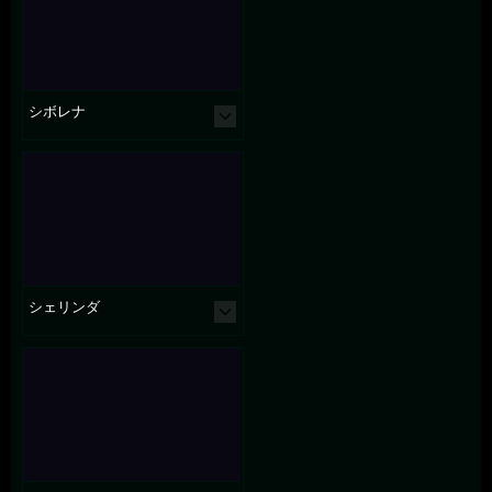
シボレナ
シェリンダ