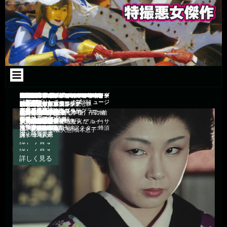
コ
特撮悪女傑作
ン
テ
ン
ツ
へ
ス
キ
ッ
プ
科学戦隊ダイナマン（1983年）
電撃戦隊チェンジマン（1985年）
電撃戦隊チェンジマン（1985年）
兄弟拳バイクロッサー（1985年）
兄弟拳バイクロッサー（1985年）
巨獣特捜ジャスピオン（1985年）
巨獣特捜ジャスピオン（1985年）
巨獣特捜ジャスピオン（1985年）
巨獣特捜ジャスピオン（1985年）
巨獣特捜ジャスピオン（1985年）
巨獣特捜ジャスピオン（1985年）
巨獣特捜ジャスピオン（1985年）
超新星フラッシュマン（1986）
超新星フラッシュマン（1986）
超新星フラッシュマン（1986）
超電子バイオマン（1984）
超電子バイオマン（1984）
時空戦士スピルバン（1986）
時空戦士スピルバン（1986）
時空戦士スピルバン（1986）
光戦隊マスクマン（1987）
仮面ライダーBLACK（1987）
仮面ライダーBLACK RX（1988）
超獣戦隊ライブマン（1988年）
高速戦隊ターボレンジャー
地球戦隊ファイブマン（1990）
地球戦隊ファイブマン（1990）
地球戦隊ファイブマン（1989）
鳥人戦隊ジェットマン（1991）
恐竜戦隊ジュウレンジャー
五星戦隊ダイレンジャー（1992）
ブルースワット（1994）
ビーファイターカブト（1996）
七星闘神ガイファード（1996年）
電磁戦隊メガレンジャー（1997）
星獣戦隊ギンガマン（1998）
救急戦隊ゴーゴーファイブ
百獣戦隊ガオレンジャー（2001）
未来戦隊タイムレンジャー
忍風戦隊ハリケンジャー（2002）
忍風戦隊ハリケンジャー（2002）
爆竜戦隊アバレンジャー（2003）
爆竜戦隊アバレンジャー（2003）
特捜戦隊デカレンジャー（2004）
魔法戦隊マジレンジャー（2005）
獣拳戦隊ゲキレンジャー（2007）
轟轟戦隊ボウケンジャー(2006)
炎神戦隊ゴーオンジャー（2008）
魔法戦隊マジレンジャー（2005）
侍戦隊シンケンジャー（2009）
魔法戦隊マジレンジャー（2005）
天装戦隊ゴセイジャー（2010）
海賊戦隊ゴーカイジャー（2011）
烈車戦隊トッキュウジャー
手裏剣戦隊ニンニンジャー
特命戦隊ゴーバスターズ（2012）
動物戦隊ジュウオウジャー
仮面ライダーウィザード（2012）
獣電戦隊キョウリュウジャー
宇宙戦隊キュウレンジャー
仮面ライダードライブ（2013）
宇宙戦隊キュウレンジャー
劇場版 獣電戦隊キョウリュウジャ
劇場版 獣電戦隊キョウリュウジャ
快盗戦隊ルパンレンジャーVS警察
仮面ライダーリバイス（2021）
魔進戦隊キラメイジャー（2020）
暴太郎戦隊ドンブラザーズ
仮面ライダーギーツ（2022）
王様戦隊キングオージャー
仮面ライダーギーツ（2023）
仮面ライダーギーツ（2023）
仮面ライダーギーツ（2023）
ナンバーワン戦隊ゴジュウジャー
（1989）
（1991）
（1999）
（2000）
（2014）
（2015）
（2016）
（2013）
（2017）
（2017）
ー ガブリンチョ・オブ・ミュージ
ー ガブリンチョ・オブ・ミュージ
戦隊パトレンジャー（2018）
（2022）
（2023）
（2025）
ジャシンカ帝国
大星団ゴズマ
女幹部
女幹部
女幹部
サタンゴース軍団
サタンゴース軍団
サタンゴース軍団
サタンゴース軍団
サタンゴース軍団
サタンゴース軍団
サタンゴース軍団
改造実験帝国メス
改造実験帝国メス
改造実験帝国メス
新帝国ギア
新帝国ギア
ワーラー帝国
ワーラー帝国
ワーラー帝国
地底帝国チューブ
ゴルゴム
クライシス帝国
武装頭脳軍ボルト
銀帝軍ゾーン
銀帝軍ゾーン
銀帝軍ゾーン
次元戦団バイラム
ゴーマ族
スペースマフィア
メルザード一族
クラウン
邪電王国ネジレジア
宇宙海賊バルバン
オルグ
宇宙忍群ジャカンジャ
宇宙忍群ジャカンジャ
エヴォリアン
エヴォリアン
リバーシア星人ヘルズ3兄弟
地底冥府インフェルシア
臨獣拳アクガタ / 臨獣殿
ダークシャドウ
蛮機族ガイアーク
地底冥府インフェルシア
外道衆
地底冥府インフェルシア
機械禦鏖帝国マトリンティス
宇宙帝国ザンギャック
ヴァグラス
ファントム
上級ロイミュード
デッドマンズ
ヨドンヘイム
ジャマト
冥黒の三姉妹
冥黒の三姉妹
冥黒の三姉妹
ック（2013）
ック（2013）
暴魔百族
バンドーラ一味
災魔一族/邪霊姫
ロンダーズファミリー
シャドーライン
牙鬼軍団
宇宙の無法者デスガリアン
デーボス軍
宇宙幕府ジャークマター
宇宙幕府ジャークマター
異世界犯罪者集団ギャングラー
-
宇蟲五道化
ブライダン
女幹部
女幹部
演：藤枝かな
演：高橋みどり
演：羽田圭子
女幹部:銀河魔女
女幹部
女幹部:悪の四天王
女幹部:悪の四天王
妖女
アマゾネス
アマゾネス
女幹部
準女幹部
準女幹部
女幹部
準女幹部
女幹部
準女幹部
準女幹部
女幹部
女幹部
女幹部（諜報参謀）
女幹部
女幹部/銀河博士
女幹部/銀河の牙
銀河皇帝
女幹部
女幹部
女首領
昆虫剣士
科学者
女幹部
女幹部/操舵士
女幹部/デュークオルグ
女幹部/上忍（暗黒七本槍）/四の槍
女幹部/上忍（暗黒七本槍）一の槍
女幹部/黎明の使徒
女幹部/破壊の使徒
女幹部
女幹部
幹部
女幹部/のくノ一
女幹部（害水大臣）
女幹部
女幹部
女幹部/女スパイ
女幹部
女幹部
女幹部・アバター
女幹部
女幹部
女王
秘書官
人間
ホムンクルス
ホムンクルス
ホムンクルス
ディノガールズ
ディノガールズ
女幹部
女幹部
女幹部/災魔四兄弟
女幹部/女性犯罪者
女幹部
女幹部
女幹部（秘書）
女幹部・喜びの戦騎
刺客
フクショーグン
幹部/女医
脳人
-
幹部
演：香野麻里
演：黒田福美
演：高畑淳子
演：賀川雪絵
演：仁禮美佐
演：阿南京
演：里見和香
演：美津井祐子
演：植村由美
演：萩原さよ子
演：小島裕子
演：長門美雪
演：飛鳥裕子
演：大島ゆかり
演：西脇美智子
演：山科まこ
演：寺戸千恵美
演：浅見美那
大神官→大怪人
演：高畑淳子
人間名：仙田 ルイ（せんだ ルイ）
演：西初恵
演：渡辺元子
演:松井千佳/声:金野恵子
演:丸山真穂
演:天祭 揚子
演：長門美由樹
演：吉尾亜希子
演：武田雅子
演：城麻美
演：水谷ケイ
演：斉藤レイ
演：福澄美緒
演：山本梓
演：桜井映里
演：小川摩起
演：蒲生麻由
演：ホラン千秋
演：平田裕香
演:山崎真実
演：及川奈央
演：北神朋美
声・人間態演：朴璐美
声：渡辺美佐
声演：井上麻里奈
声演：井上喜久子
演：水崎綾女
ミサ（稲森美紗）/メデューサ
演：馬場ふみか
演：浅倉唯
演：桃月なしこ
演：並木彩華
演：沖田絃乃
演：宮原華音
演：坂巻有紗
女戦士
女戦士
演：岸加奈子
演:河合亜美
演：平沢草
演：久瑠あさ美
演：(声)久川綾
演：(声)三石琴乃
声演:寿美菜子 スーツアクター:蜂須
（声）演：中山絵梨奈
演：(声)戸松遥
声演：喜多村英梨
声演：小宮有紗
声演：竹達彩奈
演：宮崎あみさ
声：沢城みゆき
演：まるぴ
演：好井ひとみ
演：来栖明子
演：(クイーン怪人態)橋本恵子
賀祐一
演：桃瀬美咲
演：佃井皆美
詳しく見る
詳しく見る
詳しく見る
詳しく見る
詳しく見る
詳しく見る
詳しく見る
詳しく見る
詳しく見る
詳しく見る
詳しく見る
詳しく見る
詳しく見る
詳しく見る
詳しく見る
詳しく見る
詳しく見る
詳しく見る
詳しく見る
詳しく見る
詳しく見る
詳しく見る
詳しく見る
詳しく見る
詳しく見る
詳しく見る
詳しく見る
詳しく見る
詳しく見る
詳しく見る
詳しく見る
詳しく見る
詳しく見る
詳しく見る