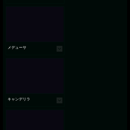
メデューサ
キャンデリラ