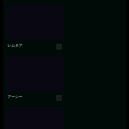
レムネア
アーシー