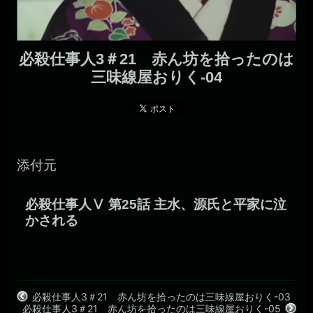
必殺仕事人3＃21 赤ん坊を拾ったのは
三味線屋おりく-04
添付元
必殺仕事人Ⅴ 第25話 主水、源氏と平家に泣
かされる
必殺仕事人3＃21 赤ん坊を拾ったのは三味線屋おりく-03
必殺仕事人3＃21 赤ん坊を拾ったのは三味線屋おりく-05