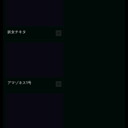
妖女チキタ
アマゾネス1号