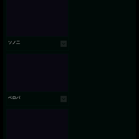
ソノ二
ベロパ