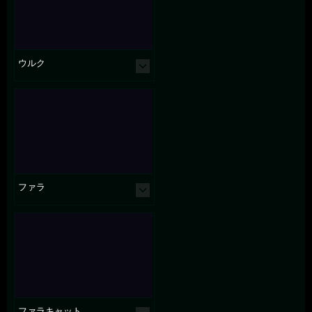
ウルク
ファラ
ファラキャット