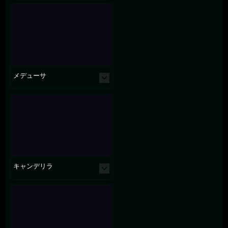
メデューサ
キャンデリラ