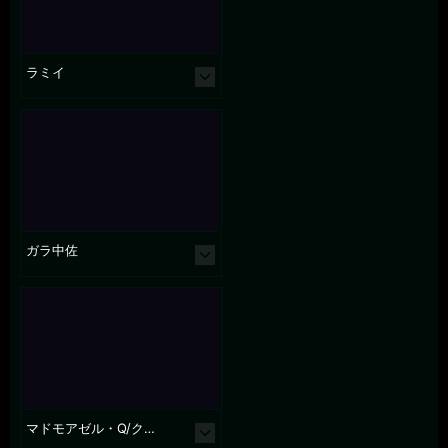
ラミイ
ガラ中佐
マドモアゼル・Q/クイーン