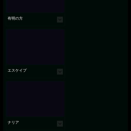
有明の方
エスケイプ
ナリア