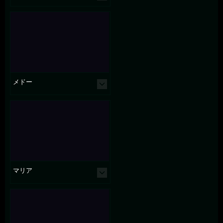
メドー
マリア