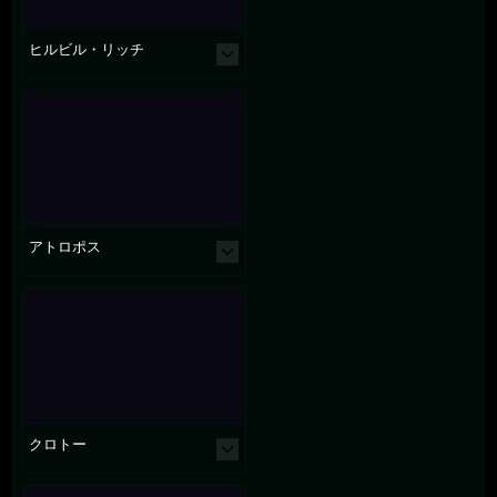
ヒルビル・リッチ
アトロポス
クロトー