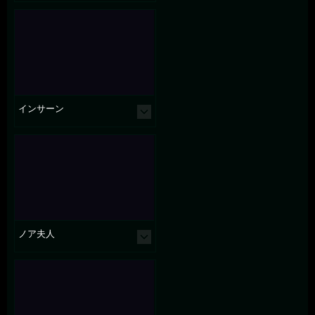
インサーン
ノア夫人