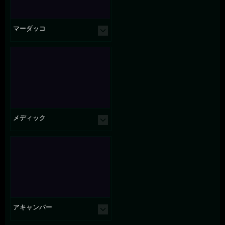
マーダッコ
メディック
アキャンバー