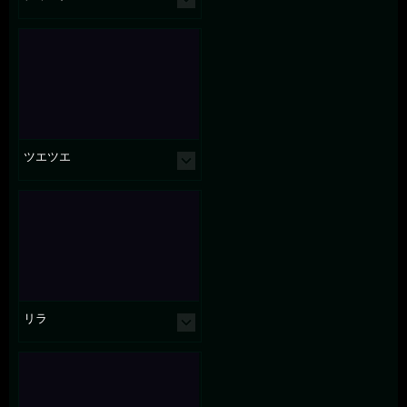
ツエツエ
リラ