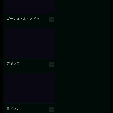
ゴーシュ・ル・メドゥ
アギレラ
ヨドンナ