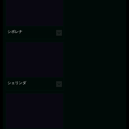
シボレナ
シェリンダ