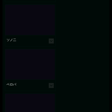
ソノ二
ベロパ