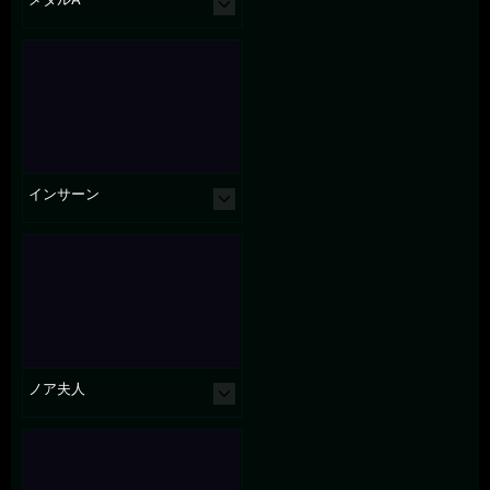
インサーン
ノア夫人