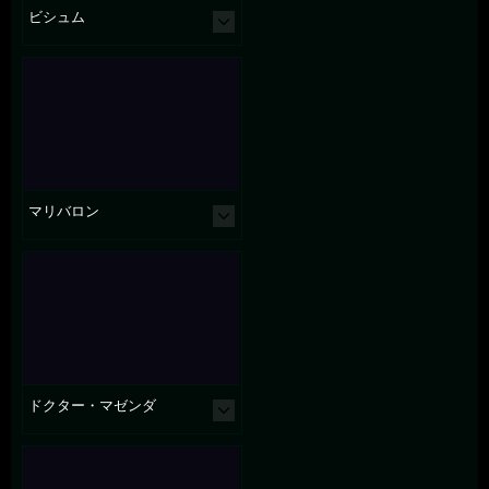
ビシュム
マリバロン
ドクター・マゼンダ