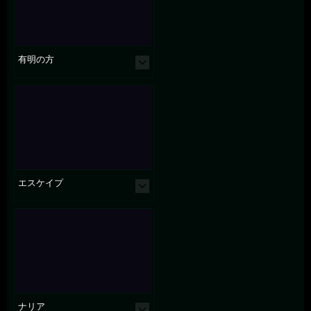
有明の方
エスケイプ
ナリア