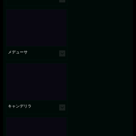
メデューサ
キャンデリラ