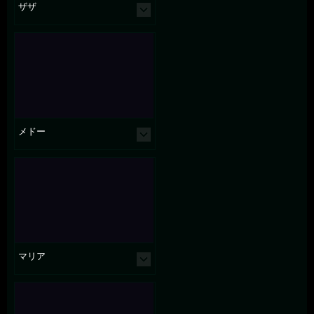
ザザ
メドー
マリア