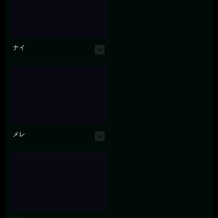
ナイ
メレ