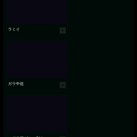
ラミイ
ガラ中佐