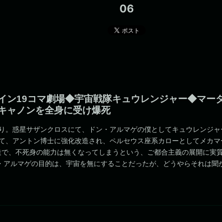
06
イン19コマ劇場◆宇宙戦隊キュウレンジャー◆マー
キャノンを全身に受け爆死
43より。惑星サザンクロスにて、ドン・アルマゲの僕としてキュウレンジ
38にて、アントン博士に強化改造され、ペルセウス座系カローとしてメカ
造で、不死身の能力は無くなってしまうという、ご都合主義の展開に実
・アルマゲの目的は、宇宙を無にすることだったが、どうやらそれは聞かせ