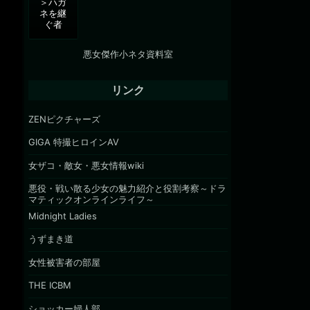
＞ハガ
ネを継
ぐ者
悪女傑作小ネタ資料室
リンク
ZENピクチャーズ
GIGA 特撮ヒロインAV
女ザコ・敵女・悪女情報wiki
悪役・戦い散る少女の魅力紹介と役割考察～ドラ
マティックオンラインライフ～
Midnight Ladies
うずまき道
女性被害者の部屋
THE ICBM
ショッカー婦人部