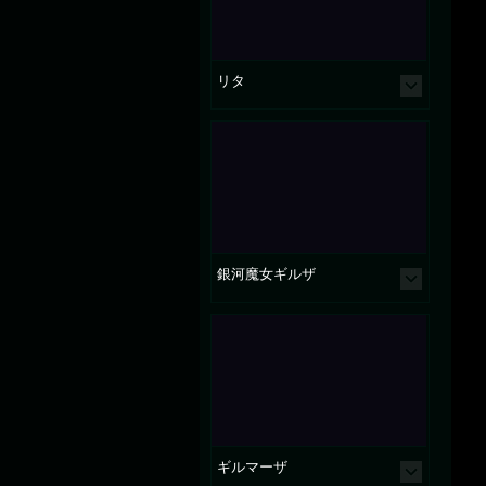
リタ
銀河魔女ギルザ
ギルマーザ