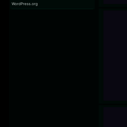
WordPress.org