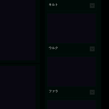
キルト
ウルク
ファラ