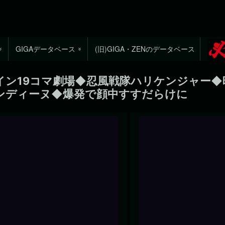
コ
ン
テ
ン
ツ
へ
ス
GIGAデータベース
(旧)GIGA・ZENのデータベース
ス
キ
2019～
ッ
イン19コマ劇場◆忍風戦隊ハリケンジャー◆
プ
ンディーヌ◆爆発で顔中すすだらけに
～2018
伝説の名作