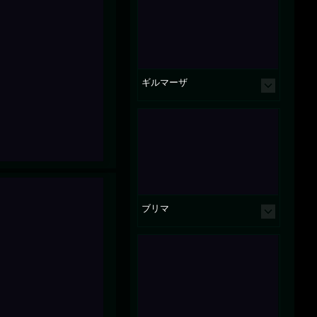
ギルマーザ
ブリマ