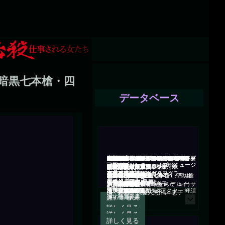
暗黒七本槍・四
データベース
科学戦隊ダイナマン（1983年）
電撃戦隊チェンジマン（1985年）
電撃戦隊チェンジマン（1985年）
兄弟拳バイクロッサー（1985年）
兄弟拳バイクロッサー（1985年）
巨獣特捜ジャスピオン（1985年）
巨獣特捜ジャスピオン（1985年）
巨獣特捜ジャスピオン（1985年）
巨獣特捜ジャスピオン（1985年）
巨獣特捜ジャスピオン（1985年）
巨獣特捜ジャスピオン（1985年）
巨獣特捜ジャスピオン（1985年）
超新星フラッシュマン（1986）
超新星フラッシュマン（1986）
超新星フラッシュマン（1986）
超電子バイオマン（1984）
超電子バイオマン（1984）
時空戦士スピルバン（1986）
時空戦士スピルバン（1986）
時空戦士スピルバン（1986）
光戦隊マスクマン（1987）
仮面ライダーBLACK（1987）
仮面ライダーBLACK RX（1988）
超獣戦隊ライブマン（1988年）
高速戦隊ターボレンジャー
地球戦隊ファイブマン（1990）
地球戦隊ファイブマン（1990）
地球戦隊ファイブマン（1989）
鳥人戦隊ジェットマン（1991）
恐竜戦隊ジュウレンジャー
五星戦隊ダイレンジャー（1992）
ブルースワット（1994）
ビーファイターカブト（1996）
七星闘神ガイファード（1996年）
電磁戦隊メガレンジャー（1997）
星獣戦隊ギンガマン（1998）
救急戦隊ゴーゴーファイブ
百獣戦隊ガオレンジャー（2001）
未来戦隊タイムレンジャー
忍風戦隊ハリケンジャー（2002）
忍風戦隊ハリケンジャー（2002）
爆竜戦隊アバレンジャー（2003）
爆竜戦隊アバレンジャー（2003）
特捜戦隊デカレンジャー（2004）
魔法戦隊マジレンジャー（2005）
獣拳戦隊ゲキレンジャー（2007）
轟轟戦隊ボウケンジャー(2006)
炎神戦隊ゴーオンジャー（2008）
魔法戦隊マジレンジャー（2005）
侍戦隊シンケンジャー（2009）
魔法戦隊マジレンジャー（2005）
天装戦隊ゴセイジャー（2010）
海賊戦隊ゴーカイジャー（2011）
烈車戦隊トッキュウジャー
手裏剣戦隊ニンニンジャー
特命戦隊ゴーバスターズ（2012）
動物戦隊ジュウオウジャー
仮面ライダーウィザード（2012）
獣電戦隊キョウリュウジャー
宇宙戦隊キュウレンジャー
仮面ライダードライブ（2013）
宇宙戦隊キュウレンジャー
劇場版 獣電戦隊キョウリュウジャ
劇場版 獣電戦隊キョウリュウジャ
快盗戦隊ルパンレンジャーVS警察
仮面ライダーリバイス（2021）
魔進戦隊キラメイジャー（2020）
暴太郎戦隊ドンブラザーズ
仮面ライダーギーツ（2022）
王様戦隊キングオージャー
仮面ライダーギーツ（2023）
仮面ライダーギーツ（2023）
仮面ライダーギーツ（2023）
ナンバーワン戦隊ゴジュウジャー
（1989）
（1991）
（1999）
（2000）
（2014）
（2015）
（2016）
（2013）
（2017）
（2017）
ー ガブリンチョ・オブ・ミュージ
ー ガブリンチョ・オブ・ミュージ
戦隊パトレンジャー（2018）
（2022）
（2023）
（2025）
ジャシンカ帝国
大星団ゴズマ
女幹部
女幹部
女幹部
サタンゴース軍団
サタンゴース軍団
サタンゴース軍団
サタンゴース軍団
サタンゴース軍団
サタンゴース軍団
サタンゴース軍団
改造実験帝国メス
改造実験帝国メス
改造実験帝国メス
新帝国ギア
新帝国ギア
ワーラー帝国
ワーラー帝国
ワーラー帝国
地底帝国チューブ
ゴルゴム
クライシス帝国
武装頭脳軍ボルト
銀帝軍ゾーン
銀帝軍ゾーン
銀帝軍ゾーン
次元戦団バイラム
ゴーマ族
スペースマフィア
メルザード一族
クラウン
邪電王国ネジレジア
宇宙海賊バルバン
オルグ
宇宙忍群ジャカンジャ
宇宙忍群ジャカンジャ
エヴォリアン
エヴォリアン
リバーシア星人ヘルズ3兄弟
地底冥府インフェルシア
臨獣拳アクガタ / 臨獣殿
ダークシャドウ
蛮機族ガイアーク
地底冥府インフェルシア
外道衆
地底冥府インフェルシア
機械禦鏖帝国マトリンティス
宇宙帝国ザンギャック
ヴァグラス
ファントム
上級ロイミュード
デッドマンズ
ヨドンヘイム
ジャマト
冥黒の三姉妹
冥黒の三姉妹
冥黒の三姉妹
ック（2013）
ック（2013）
暴魔百族
バンドーラ一味
災魔一族/邪霊姫
ロンダーズファミリー
シャドーライン
牙鬼軍団
宇宙の無法者デスガリアン
デーボス軍
宇宙幕府ジャークマター
宇宙幕府ジャークマター
異世界犯罪者集団ギャングラー
-
宇蟲五道化
ブライダン
女幹部
女幹部
演：藤枝かな
演：高橋みどり
演：羽田圭子
女幹部:銀河魔女
女幹部
女幹部:悪の四天王
女幹部:悪の四天王
妖女
アマゾネス
アマゾネス
女幹部
準女幹部
準女幹部
女幹部
準女幹部
女幹部
準女幹部
準女幹部
女幹部
女幹部
女幹部（諜報参謀）
女幹部
女幹部/銀河博士
女幹部/銀河の牙
銀河皇帝
女幹部
女幹部
女首領
昆虫剣士
科学者
女幹部
女幹部/操舵士
女幹部/デュークオルグ
女幹部/上忍（暗黒七本槍）/四の槍
女幹部/上忍（暗黒七本槍）一の槍
女幹部/黎明の使徒
女幹部/破壊の使徒
女幹部
女幹部
幹部
女幹部/のくノ一
女幹部（害水大臣）
女幹部
女幹部
女幹部/女スパイ
女幹部
女幹部
女幹部・アバター
女幹部
女幹部
女王
秘書官
人間
ホムンクルス
ホムンクルス
ホムンクルス
ディノガールズ
ディノガールズ
女幹部
女幹部
女幹部/災魔四兄弟
女幹部/女性犯罪者
女幹部
女幹部
女幹部（秘書）
女幹部・喜びの戦騎
刺客
フクショーグン
幹部/女医
脳人
-
幹部
演：香野麻里
演：黒田福美
演：高畑淳子
演：賀川雪絵
演：仁禮美佐
演：阿南京
演：里見和香
演：美津井祐子
演：植村由美
演：萩原さよ子
演：小島裕子
演：長門美雪
演：飛鳥裕子
演：大島ゆかり
演：西脇美智子
演：山科まこ
演：寺戸千恵美
演：浅見美那
大神官→大怪人
演：高畑淳子
人間名：仙田 ルイ（せんだ ルイ）
演：西初恵
演：渡辺元子
演:松井千佳/声:金野恵子
演:丸山真穂
演:天祭 揚子
演：長門美由樹
演：吉尾亜希子
演：武田雅子
演：城麻美
演：水谷ケイ
演：斉藤レイ
演：福澄美緒
演：山本梓
演：桜井映里
演：小川摩起
演：蒲生麻由
演：ホラン千秋
演：平田裕香
演:山崎真実
演：及川奈央
演：北神朋美
声・人間態演：朴璐美
声：渡辺美佐
声演：井上麻里奈
声演：井上喜久子
演：水崎綾女
ミサ（稲森美紗）/メデューサ
演：馬場ふみか
演：浅倉唯
演：桃月なしこ
演：並木彩華
演：沖田絃乃
演：宮原華音
演：坂巻有紗
女戦士
女戦士
演：岸加奈子
演:河合亜美
演：平沢草
演：久瑠あさ美
演：(声)久川綾
演：(声)三石琴乃
声演:寿美菜子 スーツアクター:蜂須
（声）演：中山絵梨奈
演：(声)戸松遥
声演：喜多村英梨
声演：小宮有紗
声演：竹達彩奈
演：宮崎あみさ
声：沢城みゆき
演：まるぴ
演：好井ひとみ
演：来栖明子
演：(クイーン怪人態)橋本恵子
王女キメラ
賀祐一
演：桃瀬美咲
演：佃井皆美
詳しく見る
詳しく見る
詳しく見る
詳しく見る
詳しく見る
詳しく見る
詳しく見る
詳しく見る
詳しく見る
詳しく見る
詳しく見る
詳しく見る
詳しく見る
詳しく見る
詳しく見る
詳しく見る
詳しく見る
詳しく見る
詳しく見る
詳しく見る
詳しく見る
詳しく見る
詳しく見る
詳しく見る
詳しく見る
詳しく見る
詳しく見る
詳しく見る
詳しく見る
詳しく見る
詳しく見る
詳しく見る
詳しく見る
詳しく見る