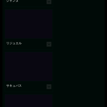
ジャンヌ
リジュエル
サキュバス