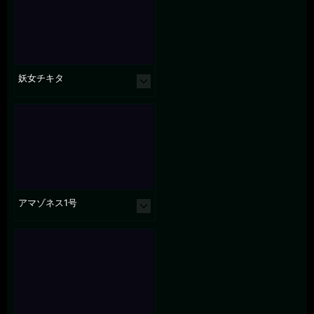
妖女チキタ
アマゾネス1号