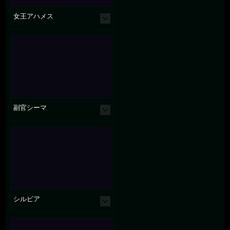
女王アハメス
副官シーマ
シルビア