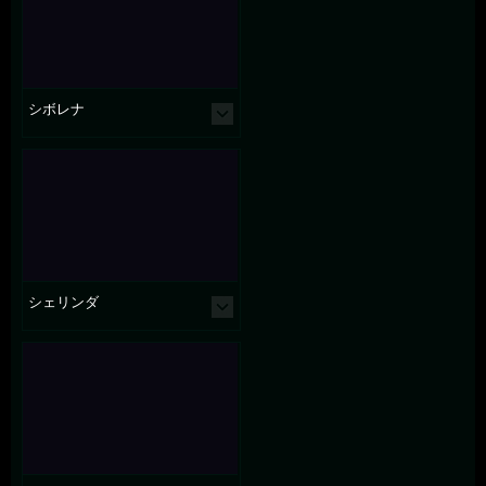
シボレナ
シェリンダ