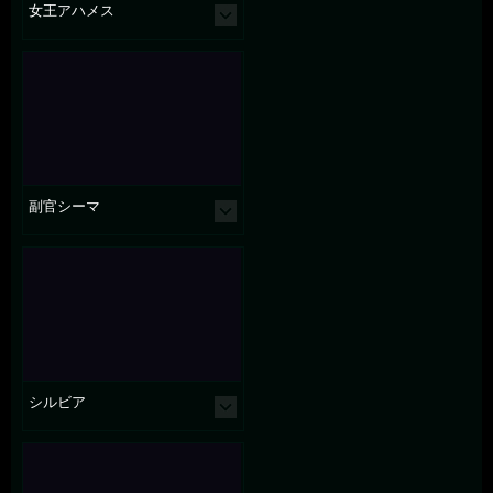
女王アハメス
副官シーマ
シルビア