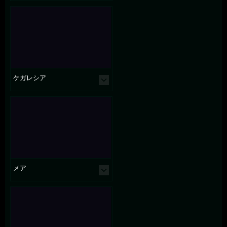
ケガレシア
メア