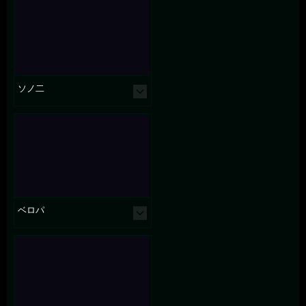
ソノ二
ベロパ