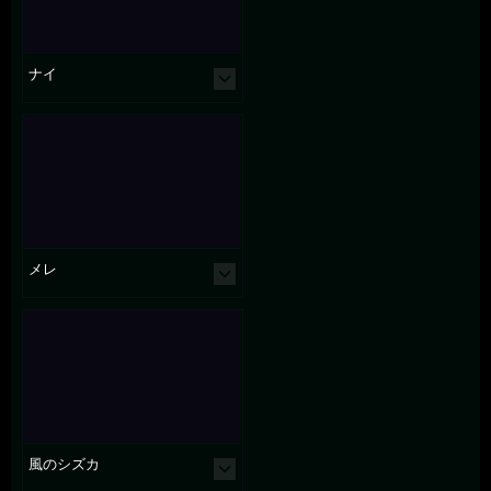
ナイ
メレ
風のシズカ