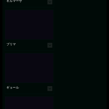
ギルマーザ
ブリマ
ギョール