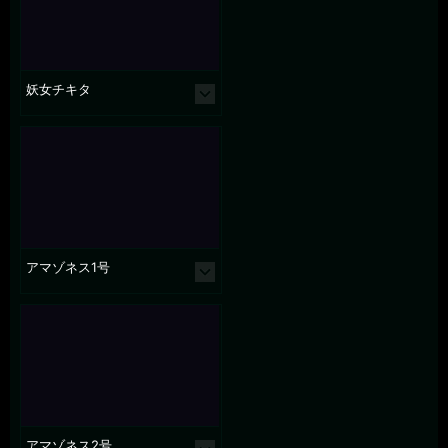
妖女チキタ
アマゾネス1号
アマゾネス2号