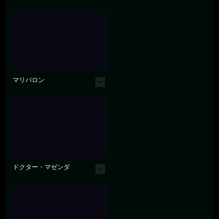
マリバロン
ドクター・マゼンダ