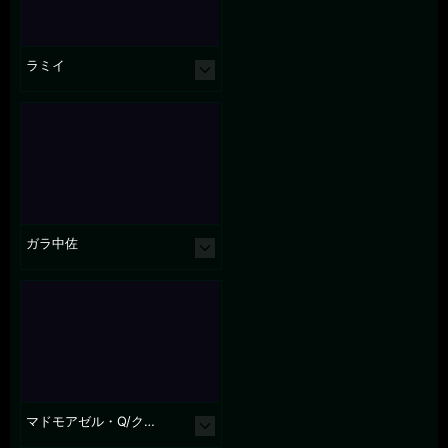
ラミイ
ガラ中佐
マドモアゼル・Q/クイーン