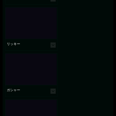
リッキー
ガシャー