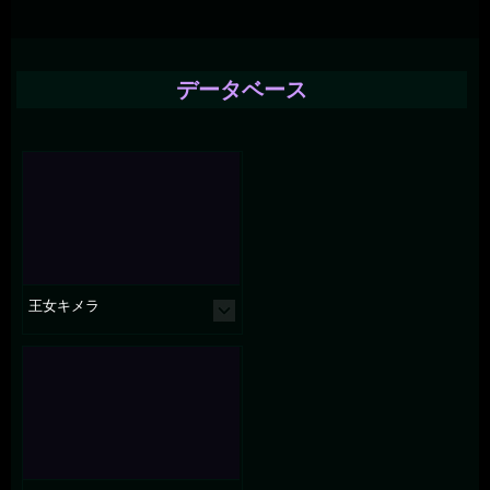
ル
ー
プ
データベース
王女キメラ