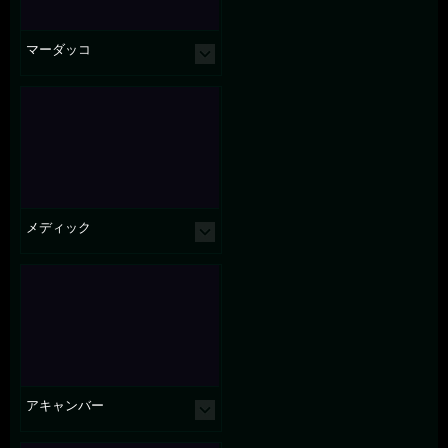
マーダッコ
メディック
アキャンバー