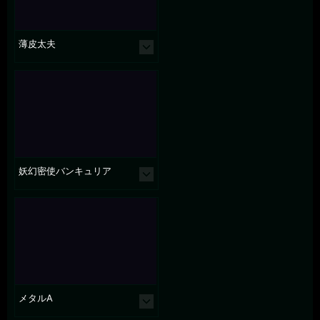
薄皮太夫
妖幻密使バンキュリア
メタルA