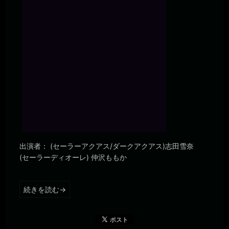
出演者： (セーラーアクアス/ダークアクアス)志田雪奈
(セーラーディオーレ) 仲沢ももか
続きを読む
→