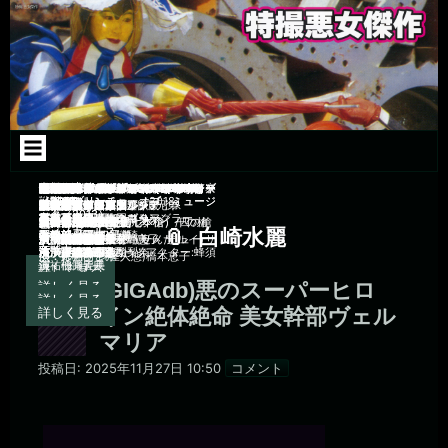
コ
Skip
Skip
Skip
Skip
Skip
Skip
Skip
Skip
Skip
Skip
特撮悪女傑作
ン
to
to
to
to
to
to
to
to
to
to
テ
TEXT-
GALLERY-
BLOCK-
NAV_MENU-
NAV_MENU-
META-
TEXT-
HUGE_IT_PORTFOLIO_WIDGET-
HUGE_IT_PORTFOLIO_WIDGET-
NAV_MENU-
ン
2
2
2
2
4
2
3
3
4
3
ツ
へ
ス
キ
ッ
プ
科学戦隊ダイナマン（1983年）
電撃戦隊チェンジマン（1985年）
電撃戦隊チェンジマン（1985年）
兄弟拳バイクロッサー（1985年）
兄弟拳バイクロッサー（1985年）
巨獣特捜ジャスピオン（1985年）
巨獣特捜ジャスピオン（1985年）
巨獣特捜ジャスピオン（1985年）
巨獣特捜ジャスピオン（1985年）
巨獣特捜ジャスピオン（1985年）
巨獣特捜ジャスピオン（1985年）
巨獣特捜ジャスピオン（1985年）
超新星フラッシュマン（1986）
超新星フラッシュマン（1986）
超新星フラッシュマン（1986）
超電子バイオマン（1984）
超電子バイオマン（1984）
時空戦士スピルバン（1986）
時空戦士スピルバン（1986）
時空戦士スピルバン（1986）
光戦隊マスクマン（1987）
仮面ライダーBLACK（1987）
仮面ライダーBLACK RX（1988）
超獣戦隊ライブマン（1988年）
高速戦隊ターボレンジャー
地球戦隊ファイブマン（1990）
地球戦隊ファイブマン（1990）
地球戦隊ファイブマン（1989）
鳥人戦隊ジェットマン（1991）
恐竜戦隊ジュウレンジャー
五星戦隊ダイレンジャー（1992）
ブルースワット（1994）
ビーファイターカブト（1996）
七星闘神ガイファード（1996年）
電磁戦隊メガレンジャー（1997）
星獣戦隊ギンガマン（1998）
救急戦隊ゴーゴーファイブ
百獣戦隊ガオレンジャー（2001）
未来戦隊タイムレンジャー
忍風戦隊ハリケンジャー（2002）
忍風戦隊ハリケンジャー（2002）
爆竜戦隊アバレンジャー（2003）
爆竜戦隊アバレンジャー（2003）
特捜戦隊デカレンジャー（2004）
魔法戦隊マジレンジャー（2005）
獣拳戦隊ゲキレンジャー（2007）
轟轟戦隊ボウケンジャー(2006)
炎神戦隊ゴーオンジャー（2008）
魔法戦隊マジレンジャー（2005）
侍戦隊シンケンジャー（2009）
魔法戦隊マジレンジャー（2005）
天装戦隊ゴセイジャー（2010）
海賊戦隊ゴーカイジャー（2011）
烈車戦隊トッキュウジャー
手裏剣戦隊ニンニンジャー
特命戦隊ゴーバスターズ（2012）
動物戦隊ジュウオウジャー
仮面ライダーウィザード（2012）
獣電戦隊キョウリュウジャー
宇宙戦隊キュウレンジャー
仮面ライダードライブ（2013）
宇宙戦隊キュウレンジャー
劇場版 獣電戦隊キョウリュウジャ
劇場版 獣電戦隊キョウリュウジャ
快盗戦隊ルパンレンジャーVS警察
仮面ライダーリバイス（2021）
魔進戦隊キラメイジャー（2020）
暴太郎戦隊ドンブラザーズ
仮面ライダーギーツ（2022）
王様戦隊キングオージャー
仮面ライダーギーツ（2023）
仮面ライダーギーツ（2023）
仮面ライダーギーツ（2023）
ナンバーワン戦隊ゴジュウジャー
（1989）
（1991）
（1999）
（2000）
（2014）
（2015）
（2016）
（2013）
（2017）
（2017）
ー ガブリンチョ・オブ・ミュージ
ー ガブリンチョ・オブ・ミュージ
戦隊パトレンジャー（2018）
（2022）
（2023）
（2025）
ジャシンカ帝国
大星団ゴズマ
女幹部
女幹部
女幹部
サタンゴース軍団
サタンゴース軍団
サタンゴース軍団
サタンゴース軍団
サタンゴース軍団
サタンゴース軍団
サタンゴース軍団
改造実験帝国メス
改造実験帝国メス
改造実験帝国メス
新帝国ギア
新帝国ギア
ワーラー帝国
ワーラー帝国
ワーラー帝国
地底帝国チューブ
ゴルゴム
クライシス帝国
武装頭脳軍ボルト
銀帝軍ゾーン
銀帝軍ゾーン
銀帝軍ゾーン
次元戦団バイラム
ゴーマ族
スペースマフィア
メルザード一族
クラウン
邪電王国ネジレジア
宇宙海賊バルバン
オルグ
宇宙忍群ジャカンジャ
宇宙忍群ジャカンジャ
エヴォリアン
エヴォリアン
リバーシア星人ヘルズ3兄弟
地底冥府インフェルシア
臨獣拳アクガタ / 臨獣殿
ダークシャドウ
蛮機族ガイアーク
地底冥府インフェルシア
外道衆
地底冥府インフェルシア
機械禦鏖帝国マトリンティス
宇宙帝国ザンギャック
ヴァグラス
ファントム
上級ロイミュード
デッドマンズ
ヨドンヘイム
ジャマト
冥黒の三姉妹
冥黒の三姉妹
冥黒の三姉妹
ック（2013）
ック（2013）
暴魔百族
バンドーラ一味
災魔一族/邪霊姫
ロンダーズファミリー
シャドーライン
牙鬼軍団
宇宙の無法者デスガリアン
デーボス軍
宇宙幕府ジャークマター
宇宙幕府ジャークマター
異世界犯罪者集団ギャングラー
-
宇蟲五道化
ブライダン
女幹部
女幹部
演：藤枝かな
演：高橋みどり
演：羽田圭子
女幹部:銀河魔女
女幹部
女幹部:悪の四天王
女幹部:悪の四天王
妖女
アマゾネス
アマゾネス
女幹部
準女幹部
準女幹部
女幹部
準女幹部
女幹部
準女幹部
準女幹部
女幹部
女幹部
女幹部（諜報参謀）
女幹部
女幹部/銀河博士
女幹部/銀河の牙
銀河皇帝
女幹部
女幹部
女首領
昆虫剣士
科学者
女幹部
女幹部/操舵士
女幹部/デュークオルグ
女幹部/上忍（暗黒七本槍）/四の槍
女幹部/上忍（暗黒七本槍）一の槍
女幹部/黎明の使徒
女幹部/破壊の使徒
女幹部
女幹部
幹部
女幹部/のくノ一
女幹部（害水大臣）
女幹部
女幹部
女幹部/女スパイ
女幹部
女幹部
女幹部・アバター
女幹部
女幹部
女王
秘書官
人間
ホムンクルス
ホムンクルス
ホムンクルス
ディノガールズ
ディノガールズ
白崎水麗
女幹部
女幹部
女幹部/災魔四兄弟
女幹部/女性犯罪者
女幹部
女幹部
女幹部（秘書）
女幹部・喜びの戦騎
刺客
フクショーグン
幹部/女医
脳人
-
幹部
演：香野麻里
演：黒田福美
演：高畑淳子
演：賀川雪絵
演：仁禮美佐
演：阿南京
演：里見和香
演：美津井祐子
演：植村由美
演：萩原さよ子
演：小島裕子
演：長門美雪
演：飛鳥裕子
演：大島ゆかり
演：西脇美智子
演：山科まこ
演：寺戸千恵美
演：浅見美那
大神官→大怪人
演：高畑淳子
人間名：仙田 ルイ（せんだ ルイ）
演：西初恵
演：渡辺元子
演:松井千佳/声:金野恵子
演:丸山真穂
演:天祭 揚子
演：長門美由樹
演：吉尾亜希子
演：武田雅子
演：城麻美
演：水谷ケイ
演：斉藤レイ
演：福澄美緒
演：山本梓
演：桜井映里
演：小川摩起
演：蒲生麻由
演：ホラン千秋
演：平田裕香
演:山崎真実
演：及川奈央
演：北神朋美
声・人間態演：朴璐美
声：渡辺美佐
声演：井上麻里奈
声演：井上喜久子
演：水崎綾女
ミサ（稲森美紗）/メデューサ
演：馬場ふみか
演：浅倉唯
演：桃月なしこ
演：並木彩華
演：沖田絃乃
演：宮原華音
演：坂巻有紗
女戦士
女戦士
演：岸加奈子
演:河合亜美
演：平沢草
演：久瑠あさ美
演：(声)久川綾
演：(声)三石琴乃
声演:寿美菜子 スーツアクター:蜂須
（声）演：中山絵梨奈
演：(声)戸松遥
声演：喜多村英梨
声演：小宮有紗
声演：竹達彩奈
演：宮崎あみさ
声：沢城みゆき
演：まるぴ
演：好井ひとみ
演：来栖明子
演：(クイーン怪人態)橋本恵子
賀祐一
演：桃瀬美咲
演：佃井皆美
詳しく見る
詳しく見る
詳しく見る
詳しく見る
詳しく見る
詳しく見る
詳しく見る
詳しく見る
詳しく見る
詳しく見る
詳しく見る
詳しく見る
詳しく見る
詳しく見る
詳しく見る
詳しく見る
詳しく見る
詳しく見る
詳しく見る
詳しく見る
(GIGAdb)悪のスーパーヒロ
詳しく見る
詳しく見る
詳しく見る
詳しく見る
詳しく見る
詳しく見る
詳しく見る
詳しく見る
詳しく見る
詳しく見る
詳しく見る
詳しく見る
詳しく見る
詳しく見る
イン絶体絶命 美女幹部ヴェル
マリア
投稿日:
2025年11月27日 10:50
コメント