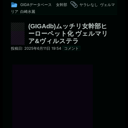
投
タ
GIGAデータベース
女幹部
ヤラレなし
ヴェルマ
稿
リア
白崎水麗
グ
グ
ル
(GIGAdb)ムッチリ女幹部ヒ
ーローペット化 ヴェルマリ
ー
ア&ヴィルステラ
プ
投稿日:
2025年6月11日 19:54
コメント