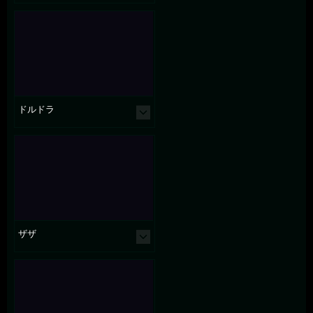
ドルドラ
ザザ