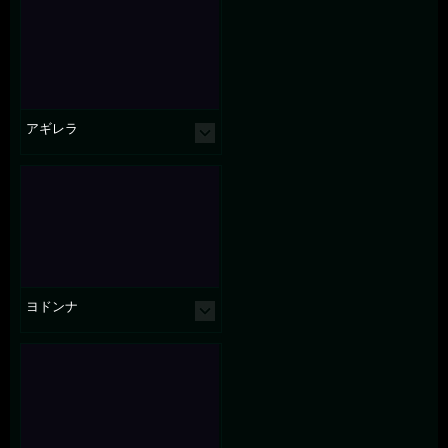
アギレラ
ヨドンナ