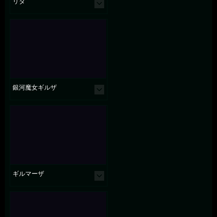
リタ
銀河魔女ギルザ
ギルマーザ