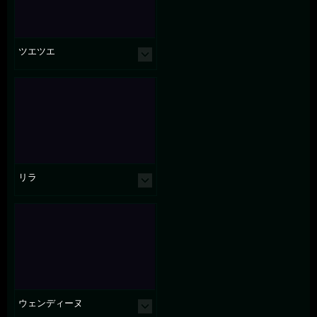
ツエツエ
リラ
ウェンディーヌ