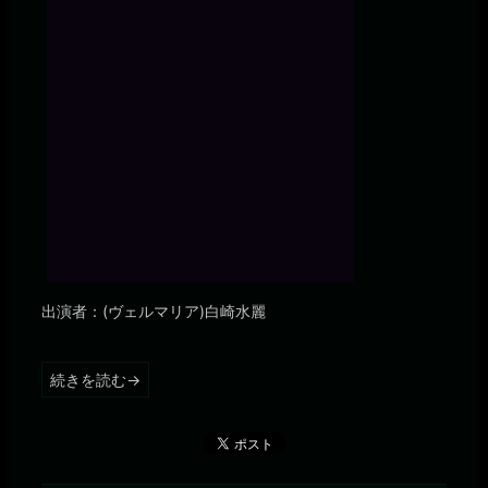
出演者：(ヴェルマリア)白崎水麗
続きを読む
→