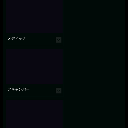
メディック
アキャンバー