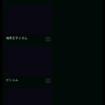
地帝王子イガム
ビシュム