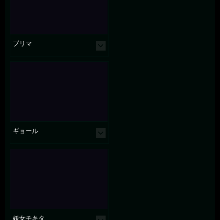
ブリマ
ギョール
妖女チキタ