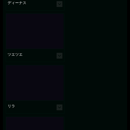
ディーナス
ツエツエ
リラ