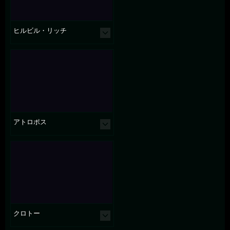
ヒルビル・リッチ
アトロポス
クロトー