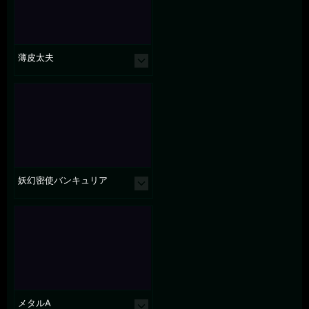
薄皮太夫
妖幻密使バンキュリア
メタルA