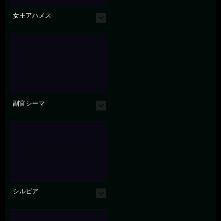
女王アハメス
副官シーマ
シルビア