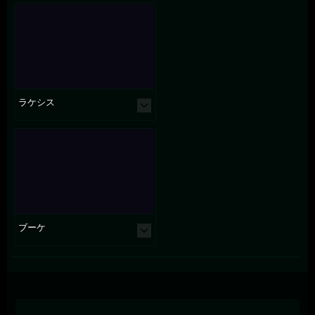
ラケシス
ブーケ