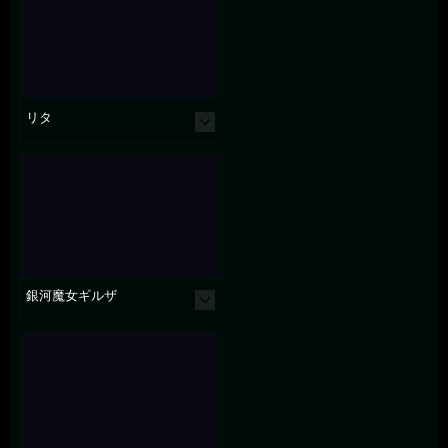
リタ
銀河魔女ギルザ