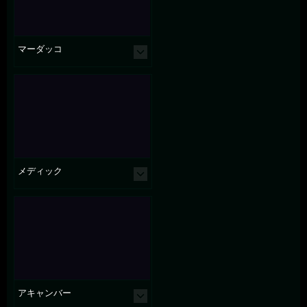
マーダッコ
メディック
アキャンバー