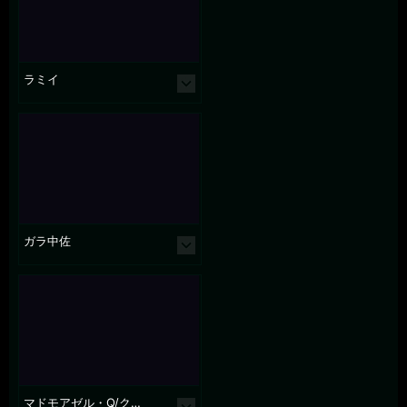
ラミイ
ガラ中佐
マドモアゼル・Q/クイーン