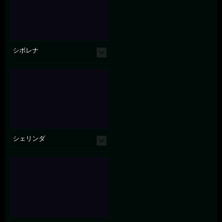
シボレナ
シェリンダ