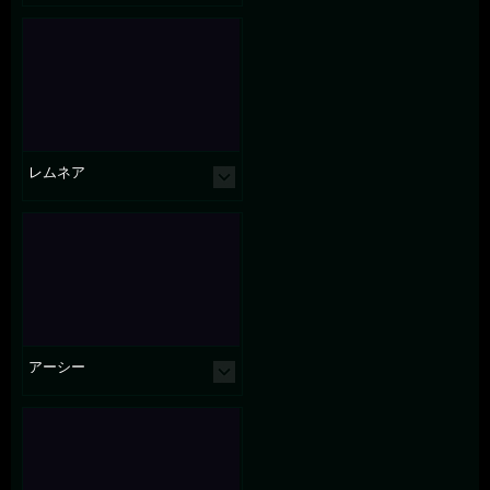
レムネア
アーシー