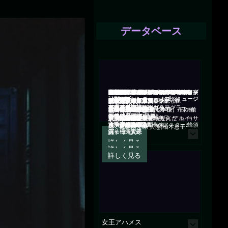
データベース
科学戦隊ダイナマン（1983年）
電撃戦隊チェンジマン（1985年）
電撃戦隊チェンジマン（1985年）
兄弟拳バイクロッサー（1985年）
兄弟拳バイクロッサー（1985年）
巨獣特捜ジャスピオン（1985年）
巨獣特捜ジャスピオン（1985年）
巨獣特捜ジャスピオン（1985年）
巨獣特捜ジャスピオン（1985年）
巨獣特捜ジャスピオン（1985年）
巨獣特捜ジャスピオン（1985年）
巨獣特捜ジャスピオン（1985年）
超新星フラッシュマン（1986）
超新星フラッシュマン（1986）
超新星フラッシュマン（1986）
超電子バイオマン（1984）
超電子バイオマン（1984）
時空戦士スピルバン（1986）
時空戦士スピルバン（1986）
時空戦士スピルバン（1986）
光戦隊マスクマン（1987）
仮面ライダーBLACK（1987）
仮面ライダーBLACK RX（1988）
超獣戦隊ライブマン（1988年）
高速戦隊ターボレンジャー
地球戦隊ファイブマン（1990）
地球戦隊ファイブマン（1990）
地球戦隊ファイブマン（1989）
鳥人戦隊ジェットマン（1991）
恐竜戦隊ジュウレンジャー
五星戦隊ダイレンジャー（1992）
ブルースワット（1994）
ビーファイターカブト（1996）
七星闘神ガイファード（1996年）
電磁戦隊メガレンジャー（1997）
星獣戦隊ギンガマン（1998）
救急戦隊ゴーゴーファイブ
百獣戦隊ガオレンジャー（2001）
未来戦隊タイムレンジャー
忍風戦隊ハリケンジャー（2002）
忍風戦隊ハリケンジャー（2002）
爆竜戦隊アバレンジャー（2003）
爆竜戦隊アバレンジャー（2003）
特捜戦隊デカレンジャー（2004）
魔法戦隊マジレンジャー（2005）
獣拳戦隊ゲキレンジャー（2007）
轟轟戦隊ボウケンジャー(2006)
炎神戦隊ゴーオンジャー（2008）
魔法戦隊マジレンジャー（2005）
侍戦隊シンケンジャー（2009）
魔法戦隊マジレンジャー（2005）
天装戦隊ゴセイジャー（2010）
海賊戦隊ゴーカイジャー（2011）
烈車戦隊トッキュウジャー
手裏剣戦隊ニンニンジャー
特命戦隊ゴーバスターズ（2012）
動物戦隊ジュウオウジャー
仮面ライダーウィザード（2012）
獣電戦隊キョウリュウジャー
宇宙戦隊キュウレンジャー
仮面ライダードライブ（2013）
宇宙戦隊キュウレンジャー
劇場版 獣電戦隊キョウリュウジャ
劇場版 獣電戦隊キョウリュウジャ
快盗戦隊ルパンレンジャーVS警察
仮面ライダーリバイス（2021）
魔進戦隊キラメイジャー（2020）
暴太郎戦隊ドンブラザーズ
仮面ライダーギーツ（2022）
王様戦隊キングオージャー
仮面ライダーギーツ（2023）
仮面ライダーギーツ（2023）
仮面ライダーギーツ（2023）
ナンバーワン戦隊ゴジュウジャー
（1989）
（1991）
（1999）
（2000）
（2014）
（2015）
（2016）
（2013）
（2017）
（2017）
ー ガブリンチョ・オブ・ミュージ
ー ガブリンチョ・オブ・ミュージ
戦隊パトレンジャー（2018）
（2022）
（2023）
（2025）
ジャシンカ帝国
大星団ゴズマ
女幹部
女幹部
女幹部
サタンゴース軍団
サタンゴース軍団
サタンゴース軍団
サタンゴース軍団
サタンゴース軍団
サタンゴース軍団
サタンゴース軍団
改造実験帝国メス
改造実験帝国メス
改造実験帝国メス
新帝国ギア
新帝国ギア
ワーラー帝国
ワーラー帝国
ワーラー帝国
地底帝国チューブ
ゴルゴム
クライシス帝国
武装頭脳軍ボルト
銀帝軍ゾーン
銀帝軍ゾーン
銀帝軍ゾーン
次元戦団バイラム
ゴーマ族
スペースマフィア
メルザード一族
クラウン
邪電王国ネジレジア
宇宙海賊バルバン
オルグ
宇宙忍群ジャカンジャ
宇宙忍群ジャカンジャ
エヴォリアン
エヴォリアン
リバーシア星人ヘルズ3兄弟
地底冥府インフェルシア
臨獣拳アクガタ / 臨獣殿
ダークシャドウ
蛮機族ガイアーク
地底冥府インフェルシア
外道衆
地底冥府インフェルシア
機械禦鏖帝国マトリンティス
宇宙帝国ザンギャック
ヴァグラス
ファントム
上級ロイミュード
デッドマンズ
ヨドンヘイム
ジャマト
冥黒の三姉妹
冥黒の三姉妹
冥黒の三姉妹
ック（2013）
ック（2013）
暴魔百族
バンドーラ一味
災魔一族/邪霊姫
ロンダーズファミリー
シャドーライン
牙鬼軍団
宇宙の無法者デスガリアン
デーボス軍
宇宙幕府ジャークマター
宇宙幕府ジャークマター
異世界犯罪者集団ギャングラー
-
宇蟲五道化
ブライダン
女幹部
女幹部
演：藤枝かな
演：高橋みどり
演：羽田圭子
女幹部:銀河魔女
女幹部
女幹部:悪の四天王
女幹部:悪の四天王
妖女
アマゾネス
アマゾネス
女幹部
準女幹部
準女幹部
女幹部
準女幹部
女幹部
準女幹部
準女幹部
女幹部
女幹部
女幹部（諜報参謀）
女幹部
女幹部/銀河博士
女幹部/銀河の牙
銀河皇帝
女幹部
女幹部
女首領
昆虫剣士
科学者
女幹部
女幹部/操舵士
女幹部/デュークオルグ
女幹部/上忍（暗黒七本槍）/四の槍
女幹部/上忍（暗黒七本槍）一の槍
女幹部/黎明の使徒
女幹部/破壊の使徒
女幹部
女幹部
幹部
女幹部/のくノ一
女幹部（害水大臣）
女幹部
女幹部
女幹部/女スパイ
女幹部
女幹部
女幹部・アバター
女幹部
女幹部
女王
秘書官
人間
ホムンクルス
ホムンクルス
ホムンクルス
ディノガールズ
ディノガールズ
女幹部
女幹部
女幹部/災魔四兄弟
女幹部/女性犯罪者
女幹部
女幹部
女幹部（秘書）
女幹部・喜びの戦騎
刺客
フクショーグン
幹部/女医
脳人
-
幹部
演：香野麻里
演：黒田福美
演：高畑淳子
演：賀川雪絵
演：仁禮美佐
演：阿南京
演：里見和香
演：美津井祐子
演：植村由美
演：萩原さよ子
演：小島裕子
演：長門美雪
演：飛鳥裕子
演：大島ゆかり
演：西脇美智子
演：山科まこ
演：寺戸千恵美
演：浅見美那
大神官→大怪人
演：高畑淳子
人間名：仙田 ルイ（せんだ ルイ）
演：西初恵
演：渡辺元子
演:松井千佳/声:金野恵子
演:丸山真穂
演:天祭 揚子
演：長門美由樹
演：吉尾亜希子
演：武田雅子
演：城麻美
演：水谷ケイ
演：斉藤レイ
演：福澄美緒
演：山本梓
演：桜井映里
演：小川摩起
演：蒲生麻由
演：ホラン千秋
演：平田裕香
演:山崎真実
演：及川奈央
演：北神朋美
声・人間態演：朴璐美
声：渡辺美佐
声演：井上麻里奈
声演：井上喜久子
演：水崎綾女
ミサ（稲森美紗）/メデューサ
演：馬場ふみか
演：浅倉唯
演：桃月なしこ
演：並木彩華
演：沖田絃乃
演：宮原華音
演：坂巻有紗
女戦士
女戦士
演：岸加奈子
演:河合亜美
演：平沢草
演：久瑠あさ美
演：(声)久川綾
演：(声)三石琴乃
声演:寿美菜子 スーツアクター:蜂須
（声）演：中山絵梨奈
演：(声)戸松遥
声演：喜多村英梨
声演：小宮有紗
声演：竹達彩奈
演：宮崎あみさ
声：沢城みゆき
演：まるぴ
演：好井ひとみ
演：来栖明子
演：(クイーン怪人態)橋本恵子
王女キメラ
賀祐一
演：桃瀬美咲
演：佃井皆美
詳しく見る
詳しく見る
詳しく見る
詳しく見る
詳しく見る
詳しく見る
詳しく見る
詳しく見る
詳しく見る
詳しく見る
詳しく見る
詳しく見る
詳しく見る
詳しく見る
詳しく見る
詳しく見る
詳しく見る
詳しく見る
詳しく見る
詳しく見る
詳しく見る
詳しく見る
詳しく見る
詳しく見る
詳しく見る
詳しく見る
詳しく見る
詳しく見る
詳しく見る
詳しく見る
詳しく見る
詳しく見る
詳しく見る
詳しく見る
女王アハメス