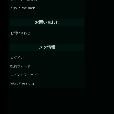
Kiss in the dark
お問い合わせ
お問い合わせ
メタ情報
ログイン
投稿フィード
コメントフィード
WordPress.org