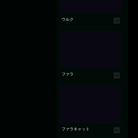
ウルク
ファラ
ファラキャット