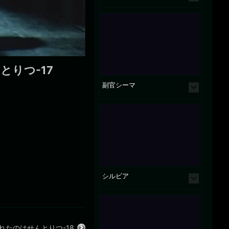
とりつ-17
副官シーマ
シルビア
れたのはせんとりつ-18