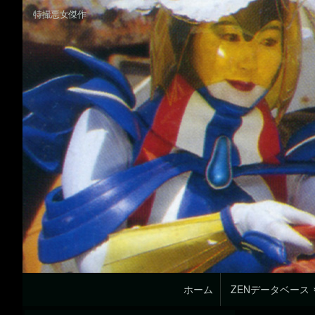
特撮悪女傑作
メ
ホーム
ZENデータベー
イ