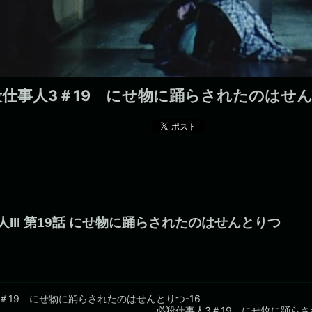
殺仕事人3＃19 にせ物に踊らされたのはせん
III 第19話 にせ物に踊らされたのはせんとりつ
＃19 にせ物に踊らされたのはせんとりつ-16
必殺仕事人3＃19 にせ物に踊らさ