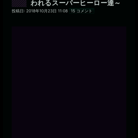
われるスーパーヒーロー達～
プ
投稿日:
2018年10月23日 11:08
15 コメント