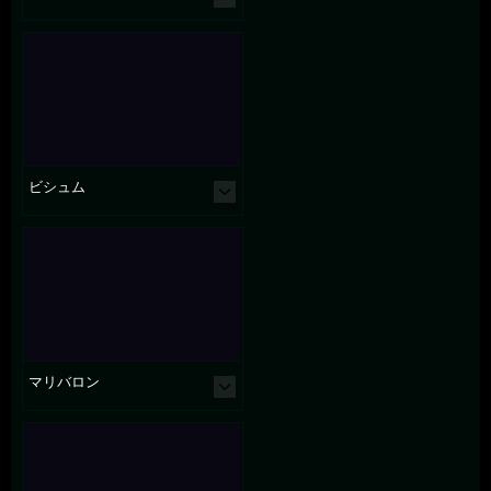
ビシュム
マリバロン