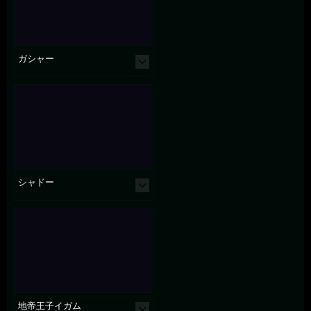
ガシャー
シャドー
地帝王子イガム