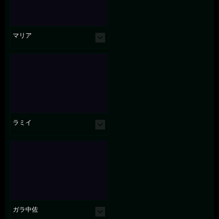
マリア
ラミイ
ガラ中佐