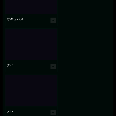
サキュバス
ナイ
メレ