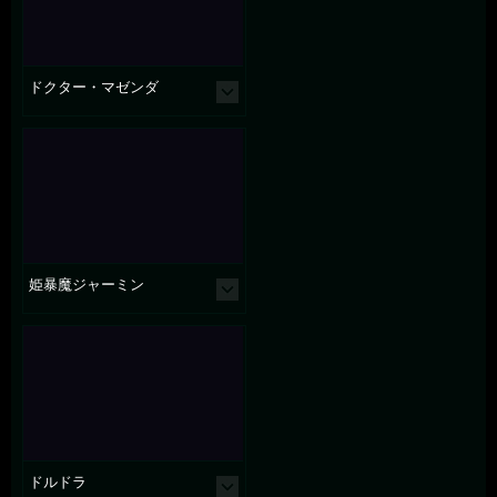
ドクター・マゼンダ
姫暴魔ジャーミン
ドルドラ