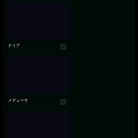
ナリア
メデューサ