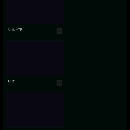
シルビア
リタ