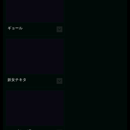
ギョール
妖女チキタ