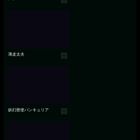
薄皮太夫
妖幻密使バンキュリア