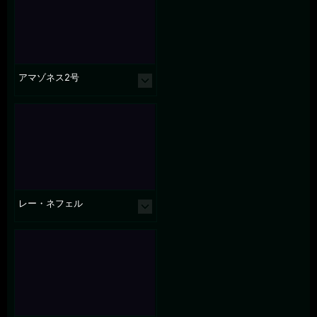
アマゾネス2号
レー・ネフェル