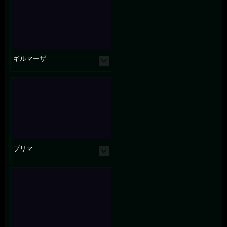
ギルマーザ
ブリマ