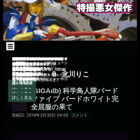
コ
Skip
Skip
Skip
Skip
Skip
Skip
Skip
Skip
Skip
Skip
特撮悪女傑作
ン
to
to
to
to
to
to
to
to
to
to
テ
TEXT-
GALLERY-
BLOCK-
NAV_MENU-
NAV_MENU-
META-
TEXT-
HUGE_IT_PORTFOLIO_WIDGET-
HUGE_IT_PORTFOLIO_WIDGET-
NAV_MENU-
ン
2
2
2
2
4
2
3
3
4
3
ツ
へ
ス
キ
ッ
プ
科学戦隊ダイナマン（1983年）
電撃戦隊チェンジマン（1985年）
電撃戦隊チェンジマン（1985年）
兄弟拳バイクロッサー（1985年）
兄弟拳バイクロッサー（1985年）
巨獣特捜ジャスピオン（1985年）
巨獣特捜ジャスピオン（1985年）
巨獣特捜ジャスピオン（1985年）
巨獣特捜ジャスピオン（1985年）
巨獣特捜ジャスピオン（1985年）
巨獣特捜ジャスピオン（1985年）
巨獣特捜ジャスピオン（1985年）
超新星フラッシュマン（1986）
超新星フラッシュマン（1986）
超新星フラッシュマン（1986）
超電子バイオマン（1984）
超電子バイオマン（1984）
時空戦士スピルバン（1986）
時空戦士スピルバン（1986）
時空戦士スピルバン（1986）
光戦隊マスクマン（1987）
仮面ライダーBLACK（1987）
仮面ライダーBLACK RX（1988）
超獣戦隊ライブマン（1988年）
高速戦隊ターボレンジャー
地球戦隊ファイブマン（1990）
地球戦隊ファイブマン（1990）
地球戦隊ファイブマン（1989）
鳥人戦隊ジェットマン（1991）
恐竜戦隊ジュウレンジャー
五星戦隊ダイレンジャー（1992）
ブルースワット（1994）
ビーファイターカブト（1996）
七星闘神ガイファード（1996年）
電磁戦隊メガレンジャー（1997）
星獣戦隊ギンガマン（1998）
救急戦隊ゴーゴーファイブ
百獣戦隊ガオレンジャー（2001）
未来戦隊タイムレンジャー
忍風戦隊ハリケンジャー（2002）
忍風戦隊ハリケンジャー（2002）
爆竜戦隊アバレンジャー（2003）
爆竜戦隊アバレンジャー（2003）
特捜戦隊デカレンジャー（2004）
魔法戦隊マジレンジャー（2005）
獣拳戦隊ゲキレンジャー（2007）
轟轟戦隊ボウケンジャー(2006)
炎神戦隊ゴーオンジャー（2008）
魔法戦隊マジレンジャー（2005）
侍戦隊シンケンジャー（2009）
魔法戦隊マジレンジャー（2005）
天装戦隊ゴセイジャー（2010）
海賊戦隊ゴーカイジャー（2011）
烈車戦隊トッキュウジャー
手裏剣戦隊ニンニンジャー
特命戦隊ゴーバスターズ（2012）
動物戦隊ジュウオウジャー
仮面ライダーウィザード（2012）
獣電戦隊キョウリュウジャー
宇宙戦隊キュウレンジャー
仮面ライダードライブ（2013）
宇宙戦隊キュウレンジャー
劇場版 獣電戦隊キョウリュウジャ
劇場版 獣電戦隊キョウリュウジャ
快盗戦隊ルパンレンジャーVS警察
仮面ライダーリバイス（2021）
魔進戦隊キラメイジャー（2020）
暴太郎戦隊ドンブラザーズ
仮面ライダーギーツ（2022）
王様戦隊キングオージャー
仮面ライダーギーツ（2023）
仮面ライダーギーツ（2023）
仮面ライダーギーツ（2023）
ナンバーワン戦隊ゴジュウジャー
（1989）
（1991）
（1999）
（2000）
（2014）
（2015）
（2016）
（2013）
（2017）
（2017）
ー ガブリンチョ・オブ・ミュージ
ー ガブリンチョ・オブ・ミュージ
戦隊パトレンジャー（2018）
（2022）
（2023）
（2025）
ジャシンカ帝国
大星団ゴズマ
女幹部
女幹部
女幹部
サタンゴース軍団
サタンゴース軍団
サタンゴース軍団
サタンゴース軍団
サタンゴース軍団
サタンゴース軍団
サタンゴース軍団
改造実験帝国メス
改造実験帝国メス
改造実験帝国メス
新帝国ギア
新帝国ギア
ワーラー帝国
ワーラー帝国
ワーラー帝国
地底帝国チューブ
ゴルゴム
クライシス帝国
武装頭脳軍ボルト
銀帝軍ゾーン
銀帝軍ゾーン
銀帝軍ゾーン
次元戦団バイラム
ゴーマ族
スペースマフィア
メルザード一族
クラウン
邪電王国ネジレジア
宇宙海賊バルバン
オルグ
宇宙忍群ジャカンジャ
宇宙忍群ジャカンジャ
エヴォリアン
エヴォリアン
リバーシア星人ヘルズ3兄弟
地底冥府インフェルシア
臨獣拳アクガタ / 臨獣殿
ダークシャドウ
蛮機族ガイアーク
地底冥府インフェルシア
外道衆
地底冥府インフェルシア
機械禦鏖帝国マトリンティス
宇宙帝国ザンギャック
ヴァグラス
ファントム
上級ロイミュード
デッドマンズ
ヨドンヘイム
ジャマト
冥黒の三姉妹
冥黒の三姉妹
冥黒の三姉妹
ック（2013）
ック（2013）
暴魔百族
バンドーラ一味
災魔一族/邪霊姫
ロンダーズファミリー
シャドーライン
牙鬼軍団
宇宙の無法者デスガリアン
デーボス軍
宇宙幕府ジャークマター
宇宙幕府ジャークマター
異世界犯罪者集団ギャングラー
-
宇蟲五道化
ブライダン
女幹部
女幹部
演：藤枝かな
演：高橋みどり
演：羽田圭子
女幹部:銀河魔女
女幹部
女幹部:悪の四天王
女幹部:悪の四天王
妖女
アマゾネス
アマゾネス
女幹部
準女幹部
準女幹部
女幹部
準女幹部
女幹部
準女幹部
準女幹部
女幹部
女幹部
女幹部（諜報参謀）
女幹部
女幹部/銀河博士
女幹部/銀河の牙
銀河皇帝
女幹部
女幹部
女首領
昆虫剣士
科学者
女幹部
女幹部/操舵士
女幹部/デュークオルグ
女幹部/上忍（暗黒七本槍）/四の槍
女幹部/上忍（暗黒七本槍）一の槍
女幹部/黎明の使徒
女幹部/破壊の使徒
女幹部
女幹部
幹部
女幹部/のくノ一
女幹部（害水大臣）
女幹部
女幹部
女幹部/女スパイ
女幹部
女幹部
女幹部・アバター
女幹部
女幹部
女王
秘書官
人間
ホムンクルス
ホムンクルス
ホムンクルス
ディノガールズ
ディノガールズ
北川りこ
女幹部
女幹部
女幹部/災魔四兄弟
女幹部/女性犯罪者
女幹部
女幹部
女幹部（秘書）
女幹部・喜びの戦騎
刺客
フクショーグン
幹部/女医
脳人
-
幹部
演：香野麻里
演：黒田福美
演：高畑淳子
演：賀川雪絵
演：仁禮美佐
演：阿南京
演：里見和香
演：美津井祐子
演：植村由美
演：萩原さよ子
演：小島裕子
演：長門美雪
演：飛鳥裕子
演：大島ゆかり
演：西脇美智子
演：山科まこ
演：寺戸千恵美
演：浅見美那
大神官→大怪人
演：高畑淳子
人間名：仙田 ルイ（せんだ ルイ）
演：西初恵
演：渡辺元子
演:松井千佳/声:金野恵子
演:丸山真穂
演:天祭 揚子
演：長門美由樹
演：吉尾亜希子
演：武田雅子
演：城麻美
演：水谷ケイ
演：斉藤レイ
演：福澄美緒
演：山本梓
演：桜井映里
演：小川摩起
演：蒲生麻由
演：ホラン千秋
演：平田裕香
演:山崎真実
演：及川奈央
演：北神朋美
声・人間態演：朴璐美
声：渡辺美佐
声演：井上麻里奈
声演：井上喜久子
演：水崎綾女
ミサ（稲森美紗）/メデューサ
演：馬場ふみか
演：浅倉唯
演：桃月なしこ
演：並木彩華
演：沖田絃乃
演：宮原華音
演：坂巻有紗
女戦士
女戦士
演：岸加奈子
演:河合亜美
演：平沢草
演：久瑠あさ美
演：(声)久川綾
演：(声)三石琴乃
声演:寿美菜子 スーツアクター:蜂須
（声）演：中山絵梨奈
演：(声)戸松遥
声演：喜多村英梨
声演：小宮有紗
声演：竹達彩奈
演：宮崎あみさ
声：沢城みゆき
演：まるぴ
演：好井ひとみ
演：来栖明子
演：(クイーン怪人態)橋本恵子
賀祐一
演：桃瀬美咲
演：佃井皆美
詳しく見る
詳しく見る
詳しく見る
詳しく見る
詳しく見る
詳しく見る
詳しく見る
詳しく見る
詳しく見る
詳しく見る
詳しく見る
詳しく見る
詳しく見る
詳しく見る
詳しく見る
詳しく見る
詳しく見る
詳しく見る
詳しく見る
詳しく見る
(GIGAdb) 科学鳥人隊バード
詳しく見る
詳しく見る
詳しく見る
詳しく見る
詳しく見る
詳しく見る
詳しく見る
詳しく見る
詳しく見る
詳しく見る
詳しく見る
詳しく見る
詳しく見る
詳しく見る
ファイブ バードホワイト完
全屈服の果て
投稿日:
2019年3月30日 04:59
コメント