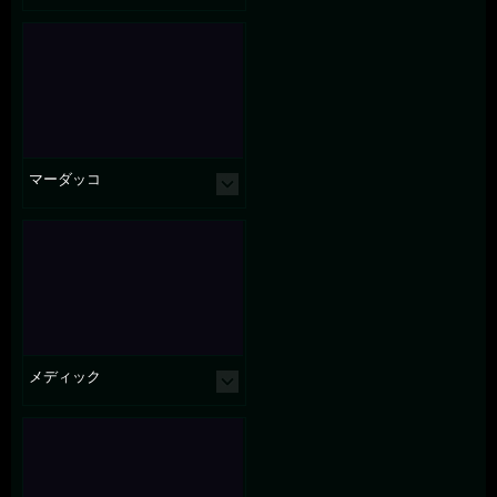
マーダッコ
メディック