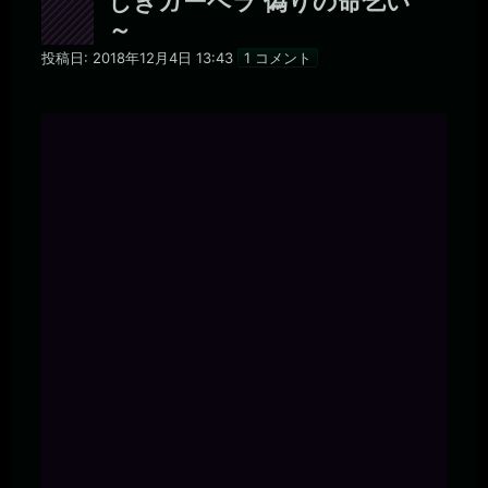
しきガーベラ 偽りの命乞い
ー
～
プ
投稿日:
2018年12月4日 13:43
1 コメント