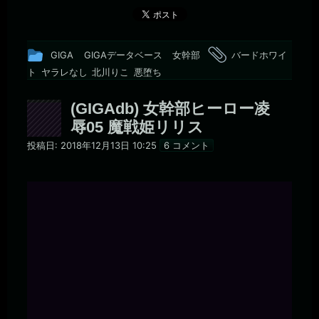
投
タ
GIGA
GIGAデータベース
女幹部
バードホワイ
稿
ト
ヤラレなし
北川りこ
悪堕ち
グ
グ
ル
(GIGAdb) 女幹部ヒーロー凌
辱05 魔戦姫リリス
ー
プ
投稿日:
2018年12月13日 10:25
6 コメント