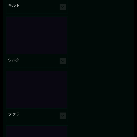
キルト
ウルク
ファラ