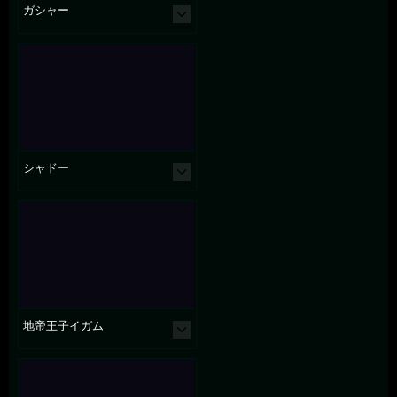
ガシャー
シャドー
地帝王子イガム