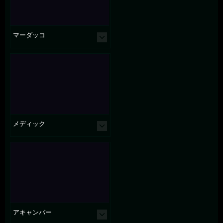
マーダッコ
メディック
アキャンバー