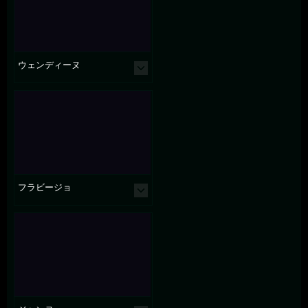
ウェンディーヌ
フラビージョ