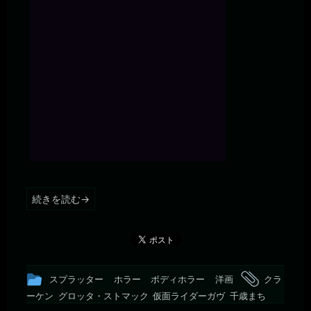
続きを読む
→
投
タ
スプラッター
ホラー
ボディホラー
洋画
クラ
稿
ーケン
グロッタ・ストマック
仮面ライダーガヴ
千歳まち
グ