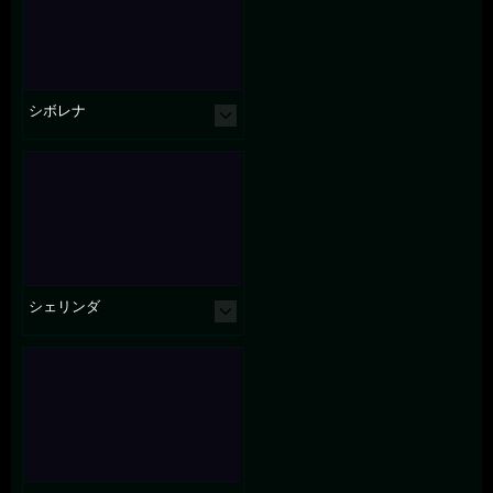
シボレナ
シェリンダ