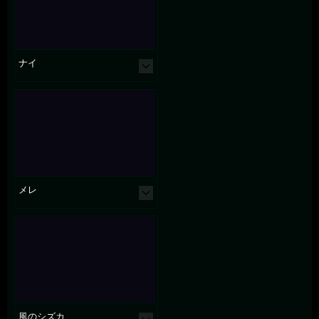
ナイ
メレ
風のシズカ