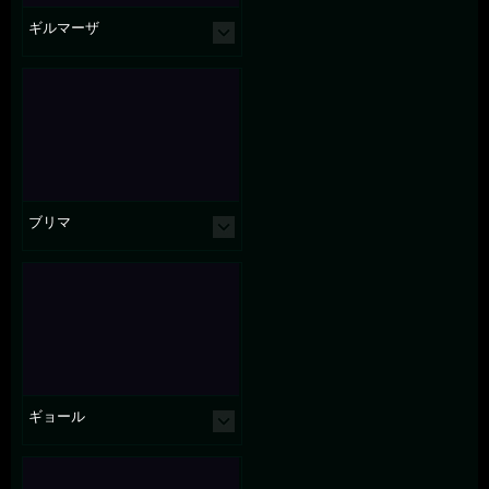
ギルマーザ
ブリマ
ギョール