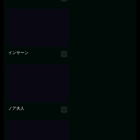
インサーン
ノア夫人