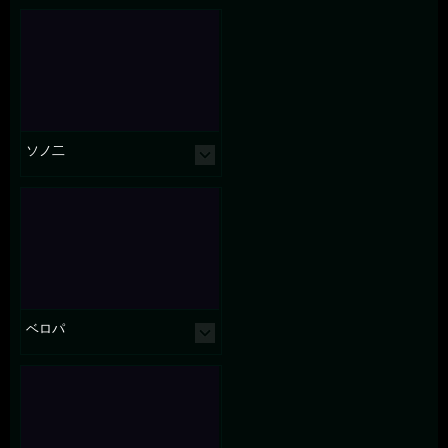
ソノ二
ベロパ