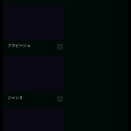
フラビージョ
ジャンヌ