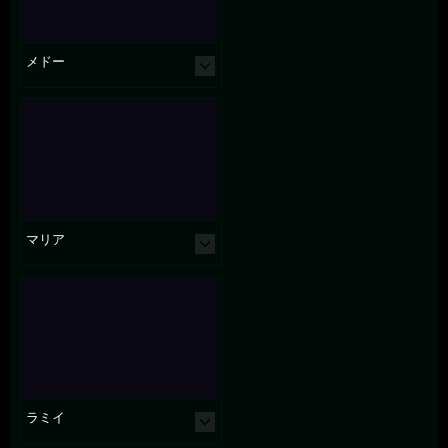
メドー
マリア
ラミイ