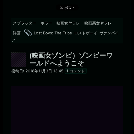
スプラッター
ホラー
映画女ヤラレ
映画悪女ヤラレ
タ
洋画
Lost Boys: The Tribe
ロストボーイ
ヴァンパイ
ア
グ
(映画女ゾンビ）ゾンビーワ
ールドへようこそ
投稿日:
2018年11月3日 13:45
1 コメント