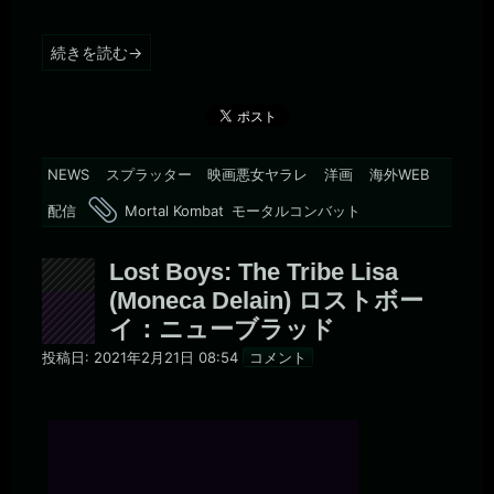
続きを読む
→
NEWS
スプラッター
映画悪女ヤラレ
洋画
海外WEB
タ
配信
Mortal Kombat
モータルコンバット
グ
Lost Boys: The Tribe Lisa
(Moneca Delain) ロストボー
イ：ニューブラッド
投稿日:
2021年2月21日 08:54
コメント