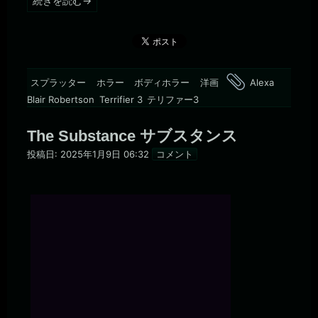
続きを読む
→
タ
スプラッター
ホラー
ボディホラー
洋画
Alexa
Blair Robertson
Terrifier 3
テリファー3
グ
The Substance サブスタンス
投稿日:
2025年1月9日 06:32
コメント