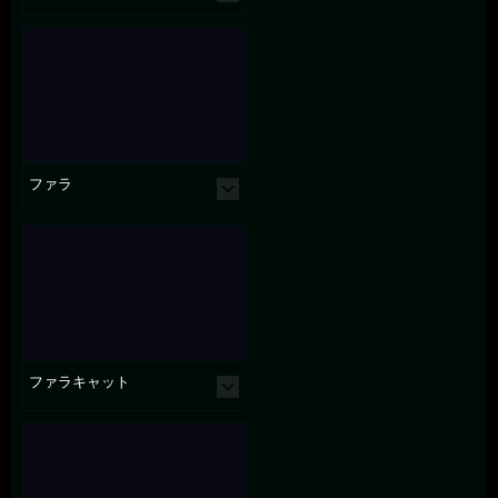
ファラ
ファラキャット