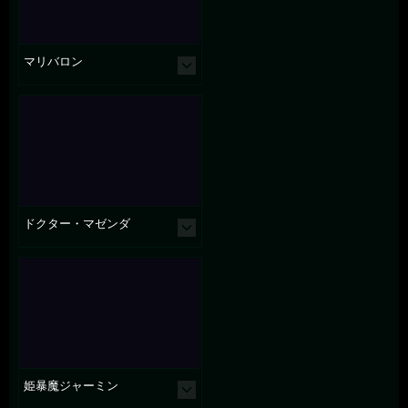
マリバロン
ドクター・マゼンダ
姫暴魔ジャーミン