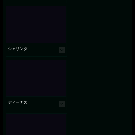
シェリンダ
ディーナス