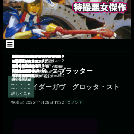
コ
Skip
Skip
Skip
Skip
Skip
Skip
Skip
Skip
Skip
Skip
特撮悪女傑作
ン
to
to
to
to
to
to
to
to
to
to
テ
TEXT-
GALLERY-
BLOCK-
NAV_MENU-
NAV_MENU-
META-
TEXT-
HUGE_IT_PORTFOLIO_WIDGET-
HUGE_IT_PORTFOLIO_WIDGET-
NAV_MENU-
ン
2
2
2
2
4
2
3
3
4
3
ツ
へ
ス
キ
ッ
プ
科学戦隊ダイナマン（1983年）
電撃戦隊チェンジマン（1985年）
電撃戦隊チェンジマン（1985年）
兄弟拳バイクロッサー（1985年）
兄弟拳バイクロッサー（1985年）
巨獣特捜ジャスピオン（1985年）
巨獣特捜ジャスピオン（1985年）
巨獣特捜ジャスピオン（1985年）
巨獣特捜ジャスピオン（1985年）
巨獣特捜ジャスピオン（1985年）
巨獣特捜ジャスピオン（1985年）
巨獣特捜ジャスピオン（1985年）
超新星フラッシュマン（1986）
超新星フラッシュマン（1986）
超新星フラッシュマン（1986）
超電子バイオマン（1984）
超電子バイオマン（1984）
時空戦士スピルバン（1986）
時空戦士スピルバン（1986）
時空戦士スピルバン（1986）
光戦隊マスクマン（1987）
仮面ライダーBLACK（1987）
仮面ライダーBLACK RX（1988）
超獣戦隊ライブマン（1988年）
高速戦隊ターボレンジャー
地球戦隊ファイブマン（1990）
地球戦隊ファイブマン（1990）
地球戦隊ファイブマン（1989）
鳥人戦隊ジェットマン（1991）
恐竜戦隊ジュウレンジャー
五星戦隊ダイレンジャー（1992）
ブルースワット（1994）
ビーファイターカブト（1996）
七星闘神ガイファード（1996年）
電磁戦隊メガレンジャー（1997）
星獣戦隊ギンガマン（1998）
救急戦隊ゴーゴーファイブ
百獣戦隊ガオレンジャー（2001）
未来戦隊タイムレンジャー
忍風戦隊ハリケンジャー（2002）
忍風戦隊ハリケンジャー（2002）
爆竜戦隊アバレンジャー（2003）
爆竜戦隊アバレンジャー（2003）
特捜戦隊デカレンジャー（2004）
魔法戦隊マジレンジャー（2005）
獣拳戦隊ゲキレンジャー（2007）
轟轟戦隊ボウケンジャー(2006)
炎神戦隊ゴーオンジャー（2008）
魔法戦隊マジレンジャー（2005）
侍戦隊シンケンジャー（2009）
魔法戦隊マジレンジャー（2005）
天装戦隊ゴセイジャー（2010）
海賊戦隊ゴーカイジャー（2011）
烈車戦隊トッキュウジャー
手裏剣戦隊ニンニンジャー
特命戦隊ゴーバスターズ（2012）
動物戦隊ジュウオウジャー
仮面ライダーウィザード（2012）
獣電戦隊キョウリュウジャー
宇宙戦隊キュウレンジャー
仮面ライダードライブ（2013）
宇宙戦隊キュウレンジャー
劇場版 獣電戦隊キョウリュウジャ
劇場版 獣電戦隊キョウリュウジャ
快盗戦隊ルパンレンジャーVS警察
仮面ライダーリバイス（2021）
魔進戦隊キラメイジャー（2020）
暴太郎戦隊ドンブラザーズ
仮面ライダーギーツ（2022）
王様戦隊キングオージャー
仮面ライダーギーツ（2023）
仮面ライダーギーツ（2023）
仮面ライダーギーツ（2023）
ナンバーワン戦隊ゴジュウジャー
（1989）
（1991）
（1999）
（2000）
（2014）
（2015）
（2016）
（2013）
（2017）
（2017）
ー ガブリンチョ・オブ・ミュージ
ー ガブリンチョ・オブ・ミュージ
戦隊パトレンジャー（2018）
（2022）
（2023）
（2025）
ジャシンカ帝国
大星団ゴズマ
女幹部
女幹部
女幹部
サタンゴース軍団
サタンゴース軍団
サタンゴース軍団
サタンゴース軍団
サタンゴース軍団
サタンゴース軍団
サタンゴース軍団
改造実験帝国メス
改造実験帝国メス
改造実験帝国メス
新帝国ギア
新帝国ギア
ワーラー帝国
ワーラー帝国
ワーラー帝国
地底帝国チューブ
ゴルゴム
クライシス帝国
武装頭脳軍ボルト
銀帝軍ゾーン
銀帝軍ゾーン
銀帝軍ゾーン
次元戦団バイラム
ゴーマ族
スペースマフィア
メルザード一族
クラウン
邪電王国ネジレジア
宇宙海賊バルバン
オルグ
宇宙忍群ジャカンジャ
宇宙忍群ジャカンジャ
エヴォリアン
エヴォリアン
リバーシア星人ヘルズ3兄弟
地底冥府インフェルシア
臨獣拳アクガタ / 臨獣殿
ダークシャドウ
蛮機族ガイアーク
地底冥府インフェルシア
外道衆
地底冥府インフェルシア
機械禦鏖帝国マトリンティス
宇宙帝国ザンギャック
ヴァグラス
ファントム
上級ロイミュード
デッドマンズ
ヨドンヘイム
ジャマト
冥黒の三姉妹
冥黒の三姉妹
冥黒の三姉妹
ック（2013）
ック（2013）
暴魔百族
バンドーラ一味
災魔一族/邪霊姫
ロンダーズファミリー
シャドーライン
牙鬼軍団
宇宙の無法者デスガリアン
デーボス軍
宇宙幕府ジャークマター
宇宙幕府ジャークマター
異世界犯罪者集団ギャングラー
-
宇蟲五道化
ブライダン
女幹部
女幹部
演：藤枝かな
演：高橋みどり
演：羽田圭子
女幹部:銀河魔女
女幹部
女幹部:悪の四天王
女幹部:悪の四天王
妖女
アマゾネス
アマゾネス
女幹部
準女幹部
準女幹部
女幹部
準女幹部
女幹部
準女幹部
準女幹部
女幹部
女幹部
女幹部（諜報参謀）
女幹部
女幹部/銀河博士
女幹部/銀河の牙
銀河皇帝
女幹部
女幹部
女首領
昆虫剣士
科学者
女幹部
女幹部/操舵士
女幹部/デュークオルグ
女幹部/上忍（暗黒七本槍）/四の槍
女幹部/上忍（暗黒七本槍）一の槍
女幹部/黎明の使徒
女幹部/破壊の使徒
女幹部
女幹部
幹部
女幹部/のくノ一
女幹部（害水大臣）
女幹部
女幹部
女幹部/女スパイ
女幹部
女幹部
女幹部・アバター
女幹部
女幹部
女王
秘書官
人間
ホムンクルス
ホムンクルス
ホムンクルス
ディノガールズ
ディノガールズ
スプラッター
女幹部
女幹部
女幹部/災魔四兄弟
女幹部/女性犯罪者
女幹部
女幹部
女幹部（秘書）
女幹部・喜びの戦騎
刺客
フクショーグン
幹部/女医
脳人
-
幹部
演：香野麻里
演：黒田福美
演：高畑淳子
演：賀川雪絵
演：仁禮美佐
演：阿南京
演：里見和香
演：美津井祐子
演：植村由美
演：萩原さよ子
演：小島裕子
演：長門美雪
演：飛鳥裕子
演：大島ゆかり
演：西脇美智子
演：山科まこ
演：寺戸千恵美
演：浅見美那
大神官→大怪人
演：高畑淳子
人間名：仙田 ルイ（せんだ ルイ）
演：西初恵
演：渡辺元子
演:松井千佳/声:金野恵子
演:丸山真穂
演:天祭 揚子
演：長門美由樹
演：吉尾亜希子
演：武田雅子
演：城麻美
演：水谷ケイ
演：斉藤レイ
演：福澄美緒
演：山本梓
演：桜井映里
演：小川摩起
演：蒲生麻由
演：ホラン千秋
演：平田裕香
演:山崎真実
演：及川奈央
演：北神朋美
声・人間態演：朴璐美
声：渡辺美佐
声演：井上麻里奈
声演：井上喜久子
演：水崎綾女
ミサ（稲森美紗）/メデューサ
演：馬場ふみか
演：浅倉唯
演：桃月なしこ
演：並木彩華
演：沖田絃乃
演：宮原華音
演：坂巻有紗
女戦士
女戦士
演：岸加奈子
演:河合亜美
演：平沢草
演：久瑠あさ美
演：(声)久川綾
演：(声)三石琴乃
声演:寿美菜子 スーツアクター:蜂須
（声）演：中山絵梨奈
演：(声)戸松遥
声演：喜多村英梨
声演：小宮有紗
声演：竹達彩奈
演：宮崎あみさ
声：沢城みゆき
演：まるぴ
演：好井ひとみ
演：来栖明子
演：(クイーン怪人態)橋本恵子
賀祐一
演：桃瀬美咲
演：佃井皆美
詳しく見る
詳しく見る
詳しく見る
詳しく見る
詳しく見る
詳しく見る
詳しく見る
詳しく見る
詳しく見る
詳しく見る
詳しく見る
詳しく見る
詳しく見る
詳しく見る
詳しく見る
詳しく見る
詳しく見る
詳しく見る
詳しく見る
詳しく見る
仮面ライダーガヴ グロッタ・スト
詳しく見る
詳しく見る
詳しく見る
詳しく見る
詳しく見る
詳しく見る
詳しく見る
詳しく見る
詳しく見る
詳しく見る
詳しく見る
詳しく見る
詳しく見る
詳しく見る
マック
投稿日:
2025年1月29日 11:32
コメント