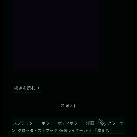
続きを読む
→
タ
スプラッター
ホラー
ボディホラー
洋画
クラーケ
ン
グロッタ・ストマック
仮面ライダーガヴ
千歳まち
グ