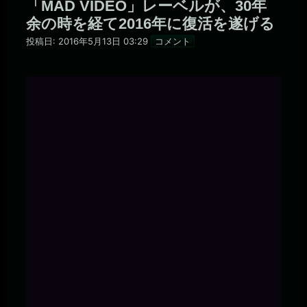
「MAD VIDEO」レーベルが、30年
余の時を経て2016年に復活を遂げる
投稿日:
2016年5月13日 03:29
コメント