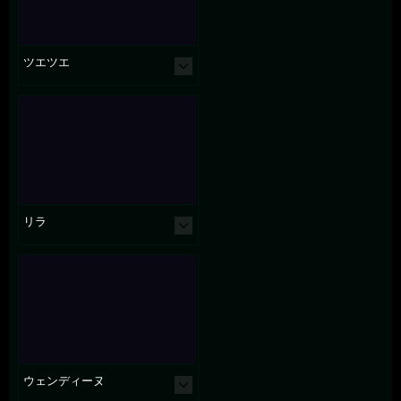
ツエツエ
リラ
ウェンディーヌ