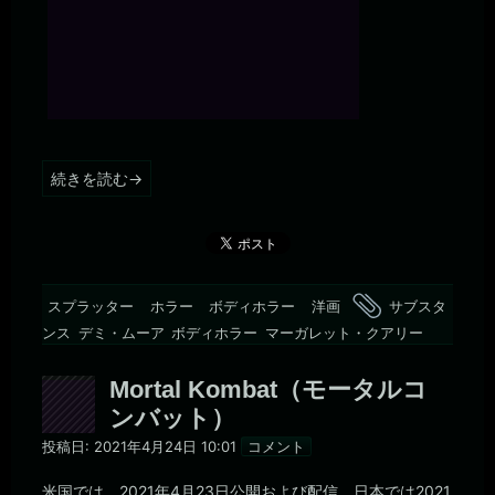
続きを読む
→
タ
スプラッター
ホラー
ボディホラー
洋画
サブスタ
ンス
デミ・ムーア
ボディホラー
マーガレット・クアリー
グ
Mortal Kombat（モータルコ
ンバット）
投稿日:
2021年4月24日 10:01
コメント
米国では、2021年4月23日公開および配信、日本では2021