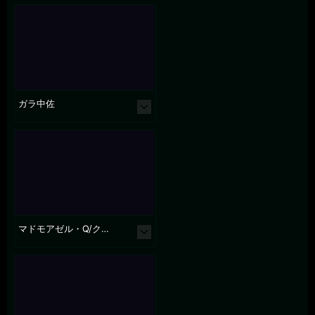
ガラ中佐
マドモアゼル・Q/クイーン