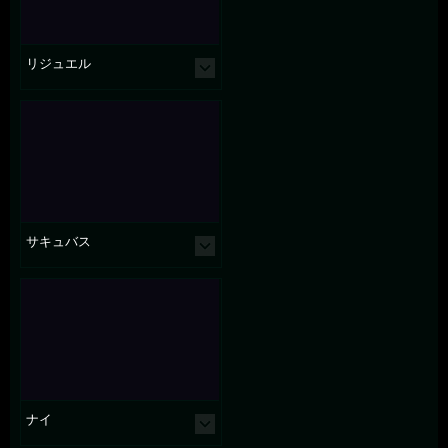
リジュエル
サキュバス
ナイ