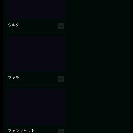
ウルク
ファラ
ファラキャット