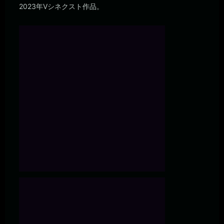
2023年Vシネクスト作品。