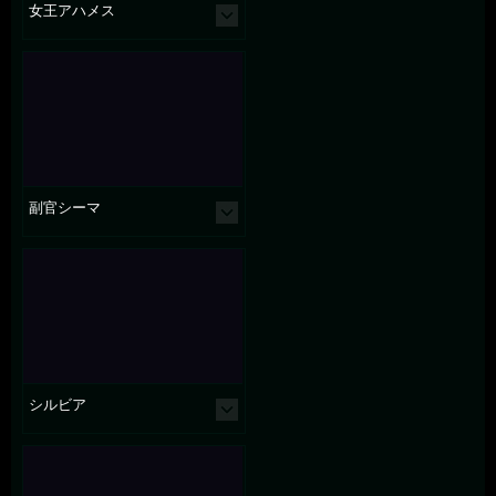
女王アハメス
副官シーマ
シルビア