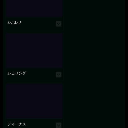
シボレナ
シェリンダ
ディーナス