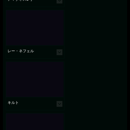
レー・ネフェル
キルト